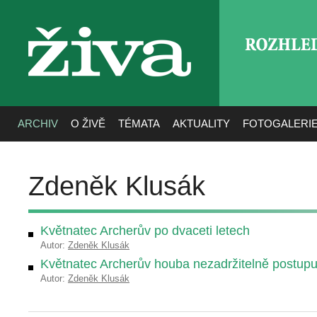
ROZHLE
živa
ARCHIV
O ŽIVĚ
TÉMATA
AKTUALITY
FOTOGALERI
Zdeněk Klusák
Květnatec Archerův po dvaceti letech
Autor:
Zdeněk Klusák
Květnatec Archerův houba nezadržitelně postupu
Autor:
Zdeněk Klusák