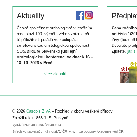
Aktuality
Předpla
Česká společnost ornitologická v letošním
Cena ročního
roce slaví 100. výročí svého vzniku a při
od čísla 1/20
té příležitosti pořádá ve spolupráci
Živy (tedy 59 
se Slovenskou ornitologickou společností
Dvouleté předp
SOS/BirdLife Slovensko
jubilejní
Zjistěte,
jak s
ornitologickou konferenci ve dnech 16.–
18. 10. 2026 v Brně
.
Podrobnější informace ke konferenci
... více aktualit ...
naleznete zde:
https://www.birdlife.cz/konference-2026/
Registrovat se můžete do 6. září.
Upozorňujeme, že termín pro odeslání
© 2026
Časopis ŽIVA
– Rozhled v oboru veškeré přírody.
abstraktu přihlášené přednášky nebo
posteru je už 30. června.
Založil roku 1853 J. E. Purkyně.
Vydává Nakladatelství Academia,
Středisko společných činností AV ČR, v. v. i., za podpory Akademie věd ČR.