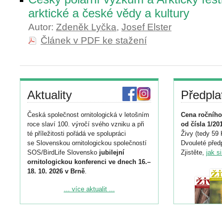
arktické a české vědy a kultury
Autor:
Zdeněk Lyčka
,
Josef Elster
Článek v PDF ke stažení
Aktuality
Předpla
Česká společnost ornitologická v letošním
Cena ročního
roce slaví 100. výročí svého vzniku a při
od čísla 1/20
té příležitosti pořádá ve spolupráci
Živy (tedy 59 
se Slovenskou ornitologickou společností
Dvouleté předp
SOS/BirdLife Slovensko
jubilejní
Zjistěte,
jak s
ornitologickou konferenci ve dnech 16.–
18. 10. 2026 v Brně
.
Podrobnější informace ke konferenci
... více aktualit ...
naleznete zde:
https://www.birdlife.cz/konference-2026/