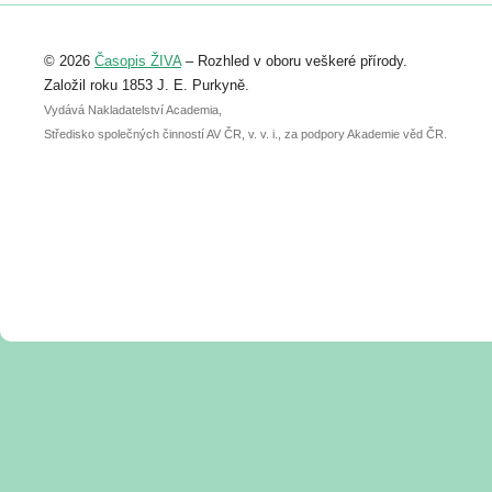
Registrovat se můžete do 6. září.
Upozorňujeme, že termín pro odeslání
© 2026
Časopis ŽIVA
– Rozhled v oboru veškeré přírody.
abstraktu přihlášené přednášky nebo
posteru je už 30. června.
Založil roku 1853 J. E. Purkyně.
Vydává Nakladatelství Academia,
Středisko společných činností AV ČR, v. v. i., za podpory Akademie věd ČR.