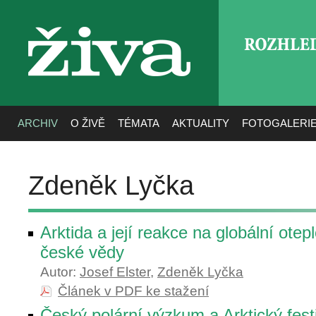
ROZHLE
živa
ARCHIV
O ŽIVĚ
TÉMATA
AKTUALITY
FOTOGALERI
Zdeněk Lyčka
Arktida a její reakce na globální otep
české vědy
Autor:
Josef Elster
,
Zdeněk Lyčka
Článek v PDF ke stažení
Český polární výzkum a Arktický fest