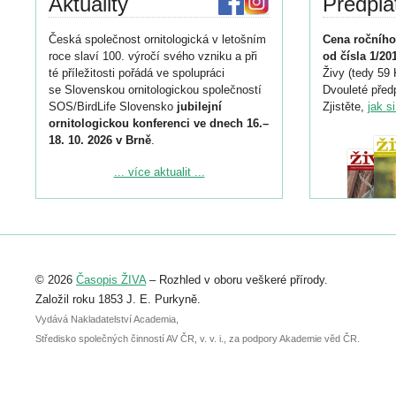
Aktuality
Předpla
Česká společnost ornitologická v letošním
Cena ročního
roce slaví 100. výročí svého vzniku a při
od čísla 1/20
té příležitosti pořádá ve spolupráci
Živy (tedy 59 
se Slovenskou ornitologickou společností
Dvouleté předp
SOS/BirdLife Slovensko
jubilejní
Zjistěte,
jak s
ornitologickou konferenci ve dnech 16.–
18. 10. 2026 v Brně
.
Podrobnější informace ke konferenci
... více aktualit ...
naleznete zde:
https://www.birdlife.cz/konference-2026/
Registrovat se můžete do 6. září.
Upozorňujeme, že termín pro odeslání
© 2026
Časopis ŽIVA
– Rozhled v oboru veškeré přírody.
abstraktu přihlášené přednášky nebo
posteru je už 30. června.
Založil roku 1853 J. E. Purkyně.
Vydává Nakladatelství Academia,
Středisko společných činností AV ČR, v. v. i., za podpory Akademie věd ČR.