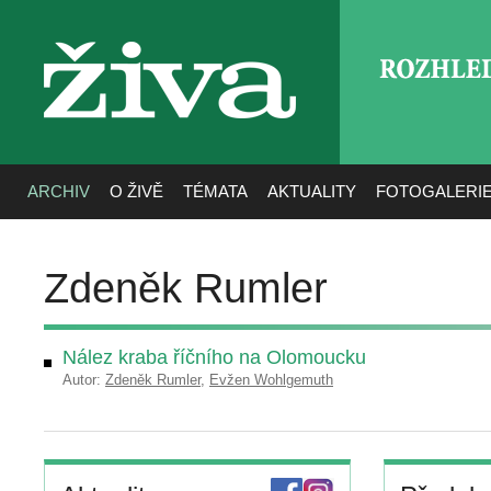
ROZHLE
živa
ARCHIV
O ŽIVĚ
TÉMATA
AKTUALITY
FOTOGALERI
Zdeněk Rumler
Nález kraba říčního na Olomoucku
Autor:
Zdeněk Rumler
,
Evžen Wohlgemuth