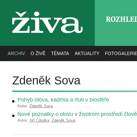
ROZHLE
živa
ARCHIV
O ŽIVĚ
TÉMATA
AKTUALITY
FOTOGALERI
Zdeněk Sova
Pohyb olova, kadmia a rtuti v biosféře
Autor:
Zdeněk Sova
Nové poznatky o olovu v životním prostředí člov
Autor:
Jiří Cibulka
,
Zdeněk Sova