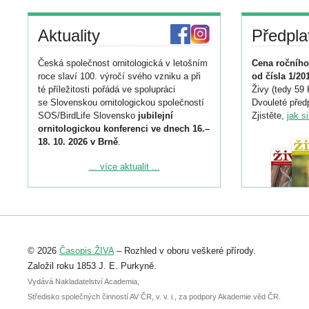
Aktuality
Předpla
Česká společnost ornitologická v letošním
Cena ročního
roce slaví 100. výročí svého vzniku a při
od čísla 1/20
té příležitosti pořádá ve spolupráci
Živy (tedy 59 
se Slovenskou ornitologickou společností
Dvouleté předp
SOS/BirdLife Slovensko
jubilejní
Zjistěte,
jak s
ornitologickou konferenci ve dnech 16.–
18. 10. 2026 v Brně
.
Podrobnější informace ke konferenci
... více aktualit ...
naleznete zde:
https://www.birdlife.cz/konference-2026/
Registrovat se můžete do 6. září.
Upozorňujeme, že termín pro odeslání
© 2026
Časopis ŽIVA
– Rozhled v oboru veškeré přírody.
abstraktu přihlášené přednášky nebo
posteru je už 30. června.
Založil roku 1853 J. E. Purkyně.
Vydává Nakladatelství Academia,
Středisko společných činností AV ČR, v. v. i., za podpory Akademie věd ČR.