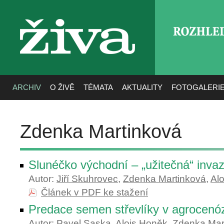
ROZHLE
živa
ARCHIV
O ŽIVĚ
TÉMATA
AKTUALITY
FOTOGALERI
Zdenka Martinková
Slunéčko východní – „užitečná“ inva
Autor:
Jiří Skuhrovec
,
Zdenka Martinková
,
Al
Článek v PDF ke stažení
Predace semen střevlíky v agrocenó
Autor:
Pavel Saska
,
Alois Honěk
,
Zdenka Mar