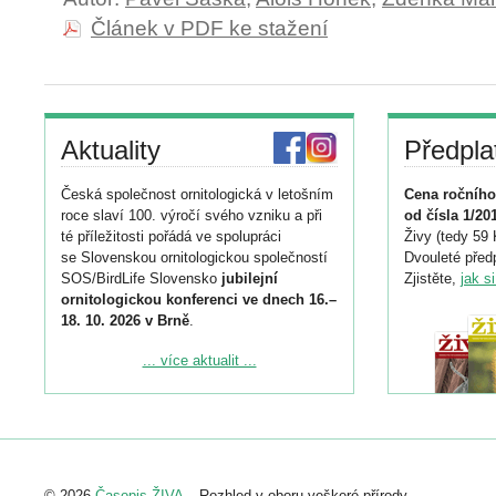
Článek v PDF ke stažení
Aktuality
Předpla
Česká společnost ornitologická v letošním
Cena ročního
roce slaví 100. výročí svého vzniku a při
od čísla 1/20
té příležitosti pořádá ve spolupráci
Živy (tedy 59 
se Slovenskou ornitologickou společností
Dvouleté předp
SOS/BirdLife Slovensko
jubilejní
Zjistěte,
jak s
ornitologickou konferenci ve dnech 16.–
18. 10. 2026 v Brně
.
Podrobnější informace ke konferenci
... více aktualit ...
naleznete zde:
https://www.birdlife.cz/konference-2026/
Registrovat se můžete do 6. září.
Upozorňujeme, že termín pro odeslání
© 2026
Časopis ŽIVA
– Rozhled v oboru veškeré přírody.