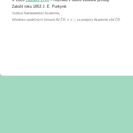
abstraktu přihlášené přednášky nebo
posteru je už 30. června.
Založil roku 1853 J. E. Purkyně.
Vydává Nakladatelství Academia,
Středisko společných činností AV ČR, v. v. i., za podpory Akademie věd ČR.