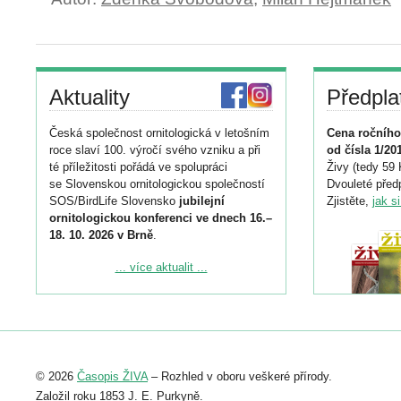
Aktuality
Předpla
Česká společnost ornitologická v letošním
Cena ročního
roce slaví 100. výročí svého vzniku a při
od čísla 1/20
té příležitosti pořádá ve spolupráci
Živy (tedy 59 
se Slovenskou ornitologickou společností
Dvouleté předp
SOS/BirdLife Slovensko
jubilejní
Zjistěte,
jak s
ornitologickou konferenci ve dnech 16.–
18. 10. 2026 v Brně
.
Podrobnější informace ke konferenci
... více aktualit ...
naleznete zde:
https://www.birdlife.cz/konference-2026/
Registrovat se můžete do 6. září.
Upozorňujeme, že termín pro odeslání
© 2026
Časopis ŽIVA
– Rozhled v oboru veškeré přírody.
abstraktu přihlášené přednášky nebo
posteru je už 30. června.
Založil roku 1853 J. E. Purkyně.