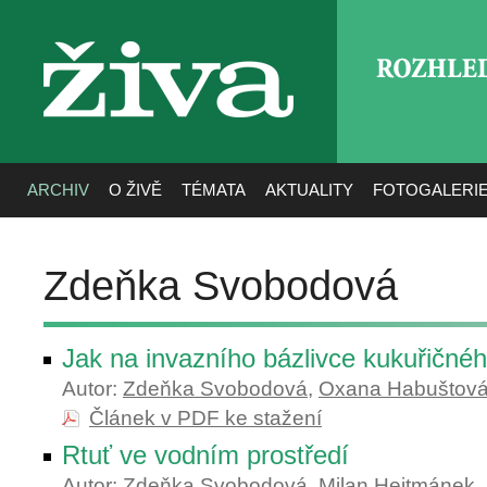
ROZHLE
živa
ARCHIV
O ŽIVĚ
TÉMATA
AKTUALITY
FOTOGALERI
Zdeňka Svobodová
Jak na invazního bázlivce kukuřičné
Autor:
Zdeňka Svobodová
,
Oxana Habuštov
Článek v PDF ke stažení
Rtuť ve vodním prostředí
Autor:
Zdeňka Svobodová
,
Milan Hejtmánek