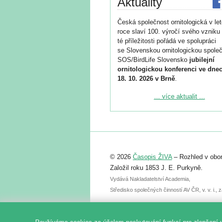
Aktuality
Česká společnost ornitologická v le
roce slaví 100. výročí svého vzniku 
té příležitosti pořádá ve spolupráci
se Slovenskou ornitologickou společ
SOS/BirdLife Slovensko
jubilejní
ornitologickou konferenci ve dnec
18. 10. 2026 v Brně
.
Podrobnější informace ke konferenc
... více aktualit ...
naleznete zde:
https://www.birdlife.cz/konference-2
Registrovat se můžete do 6. září.
Upozorňujeme, že termín pro odeslá
© 2026
Časopis ŽIVA
– Rozhled v obor
abstraktu přihlášené přednášky neb
posteru je už 30. června.
Založil roku 1853 J. E. Purkyně.
Vydává Nakladatelství Academia,
Středisko společných činností AV ČR, v. v. i.