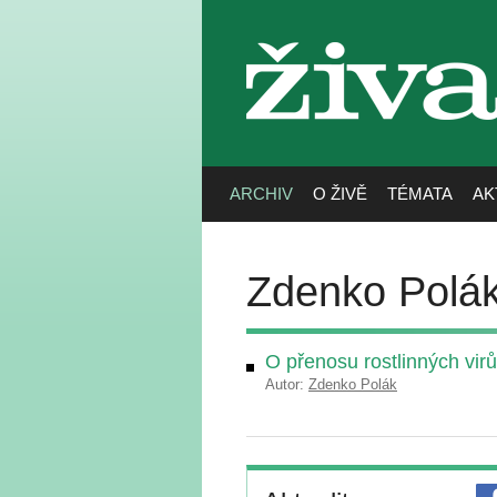
živa
ARCHIV
O ŽIVĚ
TÉMATA
AK
Zdenko Polá
O přenosu rostlinných vi
Autor:
Zdenko Polák