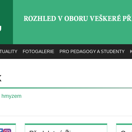
ROZHLED V OBORU VEŠ
TUALITY
FOTOGALERIE
PRO PEDAGOGY A STUDENTY
k
rů hmyzem