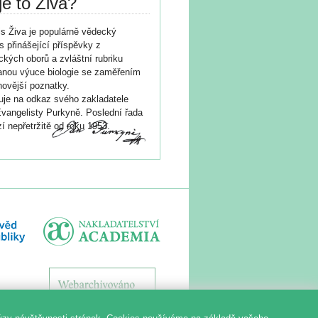
je to Živa?
s Živa je populárně vědecký
s přinášející příspěvky z
ických oborů a zvláštní rubriku
nou výuce biologie se zaměřením
novější poznatky.
je na odkaz svého zakladatele
vangelisty Purkyně. Poslední řada
í nepřetržitě od roku 1953.