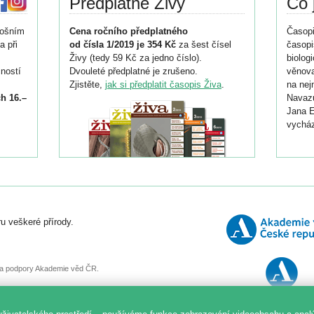
Předplatné Živy
Co 
tošním
Cena ročního předplatného
Časopi
a při
od čísla 1/2019 je 354 Kč
za šest čísel
časopi
Živy (tedy 59 Kč za jedno číslo).
biolog
ností
Dvouleté předplatné je zrušeno.
věnova
Zjistěte,
jak si předplatit časopis Živa
.
na nej
h 16.–
Navazu
Jana E
vycház
i
026/
ní
u veškeré přírody.
o
, za podpory Akademie věd ČR.