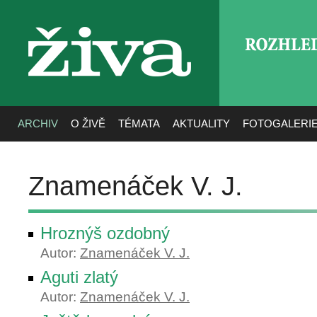
ROZHLE
živa
ARCHIV
O ŽIVĚ
TÉMATA
AKTUALITY
FOTOGALERI
Znamenáček V. J.
Hroznýš ozdobný
Autor:
Znamenáček V. J.
Aguti zlatý
Autor:
Znamenáček V. J.