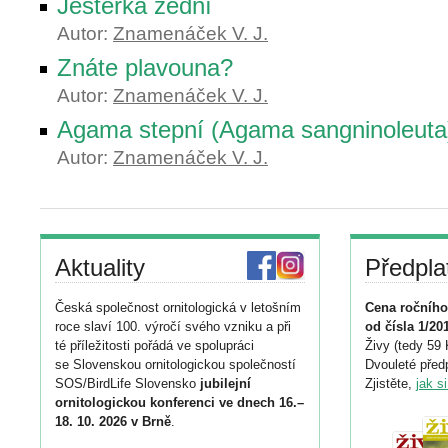
Ještěrka zední
Autor:
Znamenáček V. J.
Znáte plavouna?
Autor:
Znamenáček V. J.
Agama stepní (Agama sangninoleuta
Autor:
Znamenáček V. J.
Aktuality
Předpla
Česká společnost ornitologická v letošním
Cena ročního
roce slaví 100. výročí svého vzniku a při
od čísla 1/20
té příležitosti pořádá ve spolupráci
Živy (tedy 59 
se Slovenskou ornitologickou společností
Dvouleté předp
SOS/BirdLife Slovensko
jubilejní
Zjistěte,
jak s
ornitologickou konferenci ve dnech 16.–
18. 10. 2026 v Brně
.