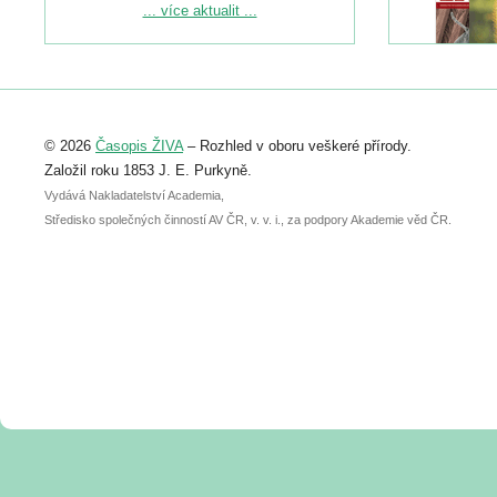
Podrobnější informace ke konferenci
... více aktualit ...
naleznete zde:
https://www.birdlife.cz/konference-2026/
Registrovat se můžete do 6. září.
Upozorňujeme, že termín pro odeslání
© 2026
Časopis ŽIVA
– Rozhled v oboru veškeré přírody.
abstraktu přihlášené přednášky nebo
posteru je už 30. června.
Založil roku 1853 J. E. Purkyně.
Vydává Nakladatelství Academia,
Středisko společných činností AV ČR, v. v. i., za podpory Akademie věd ČR.