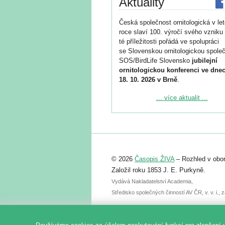
Aktuality
Česká společnost ornitologická v le
roce slaví 100. výročí svého vzniku 
té příležitosti pořádá ve spolupráci
se Slovenskou ornitologickou společ
SOS/BirdLife Slovensko
jubilejní
ornitologickou konferenci ve dnec
18. 10. 2026 v Brně
.
Podrobnější informace ke konferenc
... více aktualit ...
naleznete zde:
https://www.birdlife.cz/konference-2
Registrovat se můžete do 6. září.
Upozorňujeme, že termín pro odeslá
© 2026
Časopis ŽIVA
– Rozhled v obor
abstraktu přihlášené přednášky neb
posteru je už 30. června.
Založil roku 1853 J. E. Purkyně.
Vydává Nakladatelství Academia,
Středisko společných činností AV ČR, v. v. i.