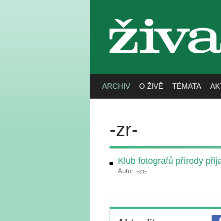
živa
ARCHIV
O ŽIVĚ
TÉMATA
AK
-zr-
Klub fotografů přírody při
Autor:
-zr-