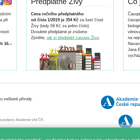
Předplatné Živy
Co 
tošním
Cena ročního předplatného
Časopi
a při
od čísla 1/2019 je 354 Kč
za šest čísel
časopi
Živy (tedy 59 Kč za jedno číslo).
biolog
ností
Dvouleté předplatné je zrušeno.
věnova
Zjistěte,
jak si předplatit časopis Živa
.
na nej
h 16.–
Navazu
Jana E
vycház
i
026/
ní
u veškeré přírody.
o
, za podpory Akademie věd ČR.