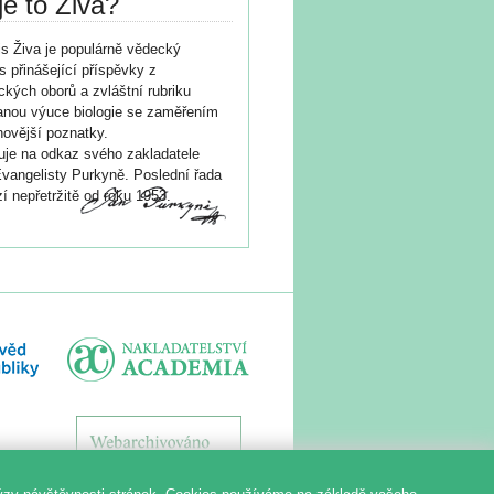
je to Živa?
s Živa je populárně vědecký
s přinášející příspěvky z
ických oborů a zvláštní rubriku
nou výuce biologie se zaměřením
novější poznatky.
je na odkaz svého zakladatele
vangelisty Purkyně. Poslední řada
í nepřetržitě od roku 1953.