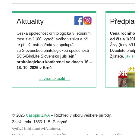
Aktuality
Předpla
Česká společnost ornitologická v letošním
Cena ročního
roce slaví 100. výročí svého vzniku a při
od čísla 1/20
té příležitosti pořádá ve spolupráci
Živy (tedy 59 
se Slovenskou ornitologickou společností
Dvouleté předp
SOS/BirdLife Slovensko
jubilejní
Zjistěte,
jak s
ornitologickou konferenci ve dnech 16.–
18. 10. 2026 v Brně
.
Podrobnější informace ke konferenci
... více aktualit ...
naleznete zde:
https://www.birdlife.cz/konference-2026/
Registrovat se můžete do 6. září.
Upozorňujeme, že termín pro odeslání
© 2026
Časopis ŽIVA
– Rozhled v oboru veškeré přírody.
abstraktu přihlášené přednášky nebo
posteru je už 30. června.
Založil roku 1853 J. E. Purkyně.
Vydává Nakladatelství Academia,