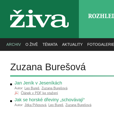
ROZHLE
živa
ARCHIV
O ŽIVĚ
TÉMATA
AKTUALITY
FOTOGALERI
Zuzana Burešová
Jan Jeník v Jeseníkách
Autor:
Leo Bureš
,
Zuzana Burešová
Článek v PDF ke stažení
Jak se horské dřeviny „schovávají“
Autor:
Jitka Piňosová
,
Leo Bureš
,
Zuzana Burešová