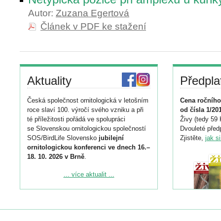
Autor:
Zuzana Egertová
Článek v PDF ke stažení
Aktuality
Předpla
Česká společnost ornitologická v letošním
Cena ročního
roce slaví 100. výročí svého vzniku a při
od čísla 1/20
té příležitosti pořádá ve spolupráci
Živy (tedy 59 
se Slovenskou ornitologickou společností
Dvouleté předp
SOS/BirdLife Slovensko
jubilejní
Zjistěte,
jak s
ornitologickou konferenci ve dnech 16.–
18. 10. 2026 v Brně
.
Podrobnější informace ke konferenci
... více aktualit ...
naleznete zde:
https://www.birdlife.cz/konference-2026/
Registrovat se můžete do 6. září.