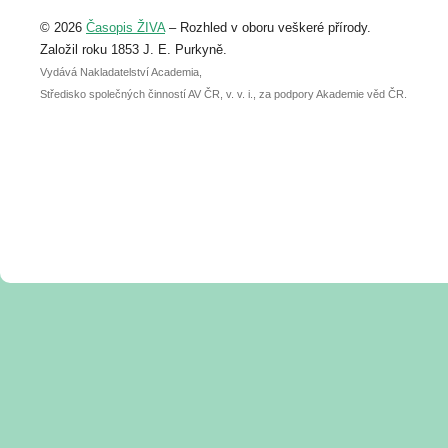
Upozorňujeme, že termín pro odeslání
© 2026
Časopis ŽIVA
– Rozhled v oboru veškeré přírody.
abstraktu přihlášené přednášky nebo
posteru je už 30. června.
Založil roku 1853 J. E. Purkyně.
Vydává Nakladatelství Academia,
Středisko společných činností AV ČR, v. v. i., za podpory Akademie věd ČR.