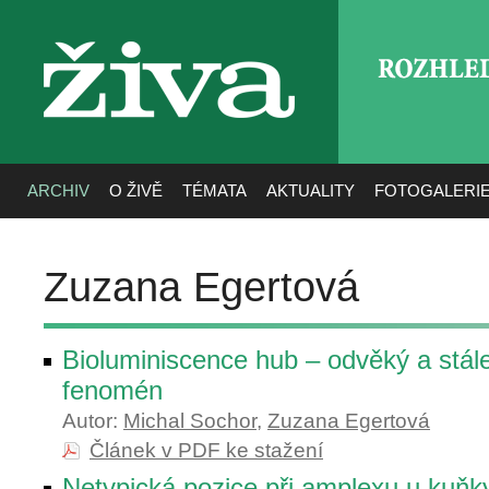
ROZHLE
živa
ARCHIV
O ŽIVĚ
TÉMATA
AKTUALITY
FOTOGALERI
Zuzana Egertová
Bioluminiscence hub – odvěký a stál
fenomén
Autor:
Michal Sochor
,
Zuzana Egertová
Článek v PDF ke stažení
Netypická pozice při amplexu u kuňky