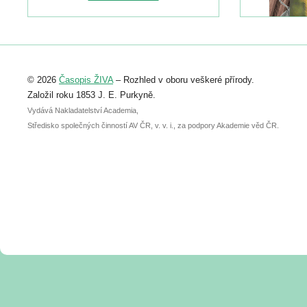
naleznete zde:
https://www.birdlife.cz/konference-2026/
Registrovat se můžete do 6. září.
Upozorňujeme, že termín pro odeslání
© 2026
Časopis ŽIVA
– Rozhled v oboru veškeré přírody.
abstraktu přihlášené přednášky nebo
posteru je už 30. června.
Založil roku 1853 J. E. Purkyně.
Vydává Nakladatelství Academia,
Středisko společných činností AV ČR, v. v. i., za podpory Akademie věd ČR.