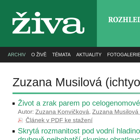
ROZHLE
živa
ARCHIV
O ŽIVĚ
TÉMATA
AKTUALITY
FOTOGALERI
Zuzana Musilová (ichtyo
Život a zrak parem po celogenomové 
Autor:
Zuzana Konvičková
,
Zuzana Musilová (
Článek v PDF ke stažení
Skrytá rozmanitost pod vodní hladino
druhově nejbohatší skupiny obratlov