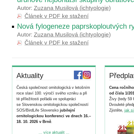
Autor:
Zuzana Musilová (ichtyologie)
Článek v PDF ke stažení
Nová fylogeneze paprskoploutvých r
Autor:
Zuzana Musilová (ichtyologie)
Článek v PDF ke stažení
Aktuality
Předpla
Česká společnost ornitologická v letošním
Cena ročního
roce slaví 100. výročí svého vzniku a při
od čísla 1/20
té příležitosti pořádá ve spolupráci
Živy (tedy 59 
se Slovenskou ornitologickou společností
Dvouleté předp
SOS/BirdLife Slovensko
jubilejní
Zjistěte,
jak s
ornitologickou konferenci ve dnech 16.–
18. 10. 2026 v Brně
.
Podrobnější informace ke konferenci
... více aktualit ...