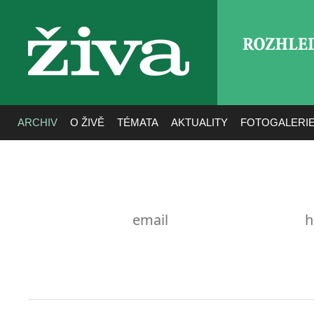
ROZHLE
živa
ARCHIV
O ŽIVĚ
TÉMATA
AKTUALITY
FOTOGALERI