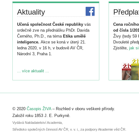
Aktuality
Předpla
Učená společnost České republiky
vás
Cena ročního
srdečně zve na přednášku PhDr. Davida
od čísla 1/20
Černého, Ph.D., na téma
Etika umělé
Živy (tedy 59 
inteligence.
Akce se koná v úterý 21.
Dvouleté předp
ledna 2020, v 16 h, v budově AV ČR,
Zjistěte,
jak s
Národní 3, Praha 1.
... více aktualit ...
© 2020
Časopis ŽIVA
– Rozhled v oboru veškeré přírody.
Založil roku 1853 J. E. Purkyně.
Vydává Nakladatelství Academia,
Středisko společných činností AV ČR, v. v. i., za podpory Akademie věd ČR.