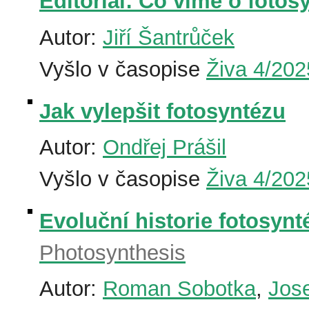
Editorial: Co víme o fotos
Autor:
Jiří Šantrůček
Vyšlo v časopise
Živa 4/202
Jak vylepšit fotosyntézu
Autor:
Ondřej Prášil
Vyšlo v časopise
Živa 4/202
Evoluční historie fotosynt
Photosynthesis
Autor:
Roman Sobotka
,
Jos