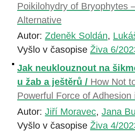
Poikilohydry of Bryophytes 
Alternative
Autor:
Zdeněk Soldán
,
Luká
Vyšlo v časopise
Živa 6/202
Jak neuklouznout na šikm
u žab a ještěrů /
How Not to
Powerful Force of Adhesion 
Autor:
Jiří Moravec
,
Jana Bu
Vyšlo v časopise
Živa 4/202