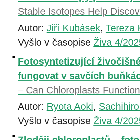
Stable Isotopes Help Disco
Autor:
Jiří Kubásek
,
Tereza 
Vyšlo v časopise
Živa 4/202
Fotosyntetizující živočiš
fungovat v savčích buňká
– Can Chloroplasts Functio
Autor:
Ryota Aoki
,
Sachihir
Vyšlo v časopise
Živa 4/202
Zloději chloroplastů – fotos