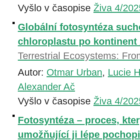
Vyšlo v časopise
Živa 4/202
Globální fotosyntéza suc
chloroplastu po kontinent
Terrestrial Ecosystems: Fro
Autor:
Otmar Urban
,
Lucie 
Alexander Ač
Vyšlo v časopise
Živa 4/202
Fotosyntéza – proces, který
umožňující ji lépe pochopi