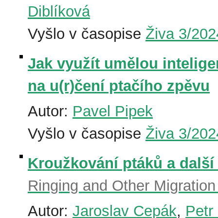
Diblíková
Vyšlo v časopise
Živa 3/202
Jak využít umělou inteligen
na u(r)čení ptačího zpěvu
Autor:
Pavel Pipek
Vyšlo v časopise
Živa 3/202
Kroužkování ptáků a další
Ringing and Other Migratio
Autor:
Jaroslav Cepák
,
Petr