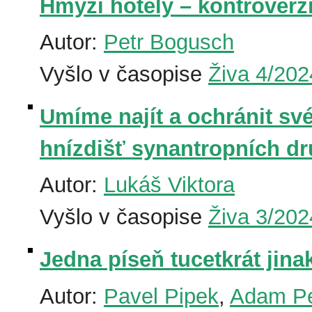
Hmyzí hotely – kontroverz
Autor:
Petr Bogusch
Vyšlo v časopise
Živa 4/202
Umíme najít a ochránit sv
hnízdišť synantropních d
Autor:
Lukáš Viktora
Vyšlo v časopise
Živa 3/202
Jedna píseň tucetkrát jina
Autor:
Pavel Pipek
,
Adam Pe