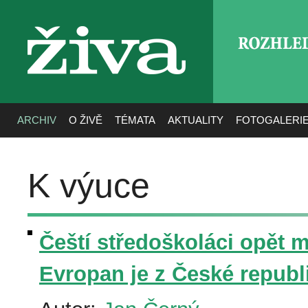
ROZHLE
živa
ARCHIV
O ŽIVĚ
TÉMATA
AKTUALITY
FOTOGALERI
K výuce
Čeští středoškoláci opět m
Evropan je z České republ