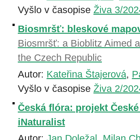
Vyšlo v časopise
Živa 3/202
Biosmršť: bleskové mapov
Biosmršť: a Bioblitz Aimed a
the Czech Republic
Autor:
Kateřina Štajerová
,
P
Vyšlo v časopise
Živa 2/202
Česká flóra: projekt České
iNaturalist
Autor:
Jan Doležal
,
Milan Ch