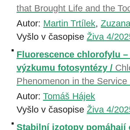
that Brought Life and the To
Autor:
Martin Trtílek
,
Zuzana
Vyšlo v časopise
Živa 4/202
Fluorescence chlorofylu – 
výzkumu fotosyntézy /
Chl
Phenomenon in the Service 
Autor:
Tomáš Hájek
Vyšlo v časopise
Živa 4/202
Stabilní izotopy pomáhají 