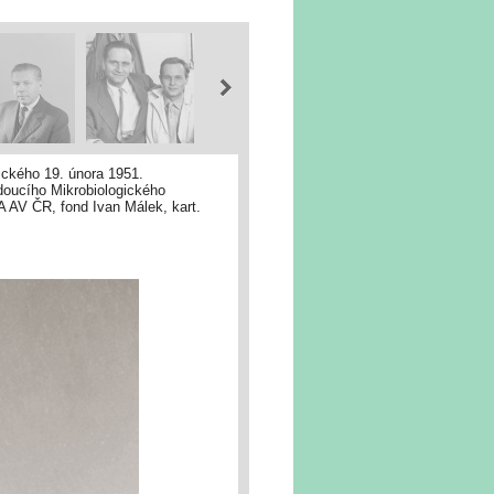
ického 19. února 1951.
udoucího Mikrobiologického
A AV ČR, fond Ivan Málek, kart.