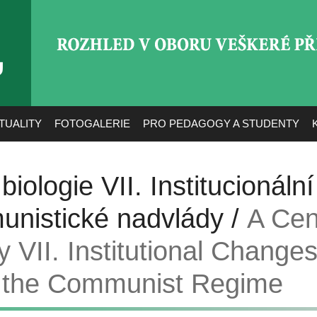
ROZHLED V OBORU VEŠ
TUALITY
FOTOGALERIE
PRO PEDAGOGY A STUDENTY
 biologie VII. Institucionál
munistické nadvlády /
A Cen
 VII. Institutional Changes
f the Communist Regime