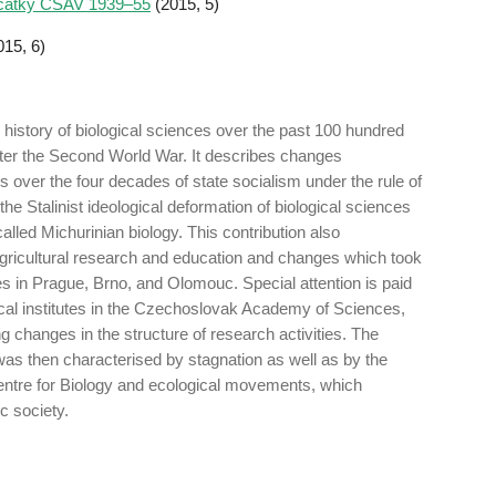
očátky ČSAV 1939–55
(2015, 5)
15, 6)
 history of biological sciences over the past 100 hundred
ter the Second World War. It describes changes
ns over the four decades of state socialism under the rule of
he Stalinist ideological deformation of biological sciences
lled Michurinian biology. This contribution also
ricultural research and education and changes which took
ces in Prague, Brno, and Olomouc. Special attention is paid
ical institutes in the Czechoslovak Academy of Sciences,
g changes in the structure of research activities. The
 was then characterised by stagnation as well as by the
ntre for Biology and ecological movements, which
c society.