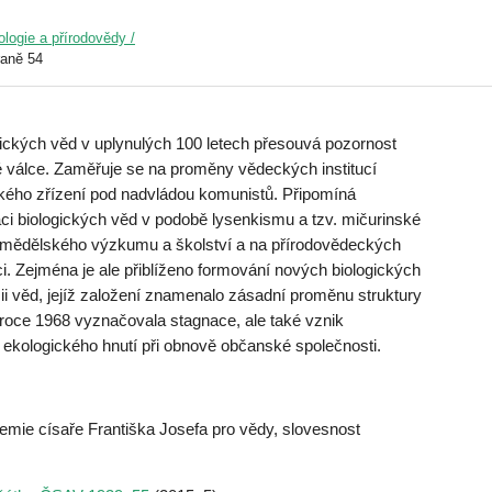
ologie a přírodovědy /
raně 54
ogických věd v uplynulých 100 letech přesouvá pozornost
é válce. Zaměřuje se na proměny vědeckých institucí
ického zřízení pod nadvládou komunistů. Připomíná
aci biologických věd v podobě lysenkismu a tzv. mičurinské
 zemědělského výzkumu a školství a na přírodovědeckých
i. Zejména je ale přiblíženo formování nových biologických
 věd, jejíž založení znamenalo zásadní proměnu struktury
oce 1968 vyznačovala stagnace, ale také vznik
 ekologického hnutí při obnově občanské společnosti.
mie císaře Františka Josefa pro vědy, slovesnost