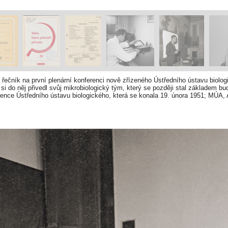
 řečník na první plenární konferenci nově zřízeného Ústředního ústavu biolog
 si do něj přivedl svůj mikrobiologický tým, který se později stal základem b
ence Ústředního ústavu biologického, která se konala 19. února 1951; MÚA, 