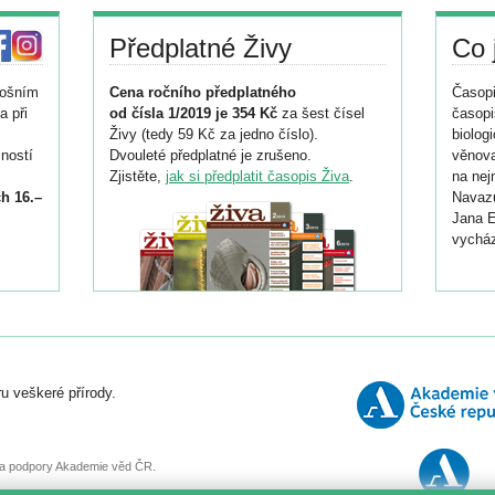
Předplatné Živy
Co 
tošním
Cena ročního předplatného
Časopi
a při
od čísla 1/2019 je 354 Kč
za šest čísel
časopi
Živy (tedy 59 Kč za jedno číslo).
biolog
ností
Dvouleté předplatné je zrušeno.
věnova
Zjistěte,
jak si předplatit časopis Živa
.
na nej
h 16.–
Navazu
Jana E
vycház
i
026/
ní
u veškeré přírody.
o
, za podpory Akademie věd ČR.