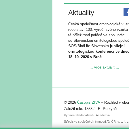
Aktuality
Česká společnost ornitologická v le
roce slaví 100. výročí svého vzniku 
té příležitosti pořádá ve spolupráci
se Slovenskou ornitologickou společ
SOS/BirdLife Slovensko
jubilejní
ornitologickou konferenci ve dnec
18. 10. 2026 v Brně
.
Podrobnější informace ke konferenc
... více aktualit ...
naleznete zde:
https://www.birdlife.cz/konference-2
Registrovat se můžete do 6. září.
Upozorňujeme, že termín pro odeslá
© 2026
Časopis ŽIVA
– Rozhled v obor
abstraktu přihlášené přednášky neb
posteru je už 30. června.
Založil roku 1853 J. E. Purkyně.
Vydává Nakladatelství Academia,
Středisko společných činností AV ČR, v. v. i.