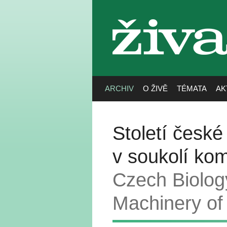
živa
ARCHIV
O ŽIVĚ
TÉMATA
AK
Století české
v soukolí ko
Czech Biology
Machinery o