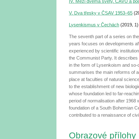
IV. Mezi dvěma světy. ČAVU a p
V. Dva třesky v ČSAV 1953–65
(20
Lysenkismus v Čechách
(2019, 1)
The seventh part of a series on the
years focuses on developments af
experienced by scientific institutio
the Communist Party. It describes t
in the form of Lysenkoism and so-ca
summarises the main reforms of ag
place at faculties of natural scien
to the establishment of new biolog
whose foundation led to far-reachin
period of normalisation after 1968
foundation of a South Bohemian Ce
contributed to a renaissance of civi
Obrazové přílohy