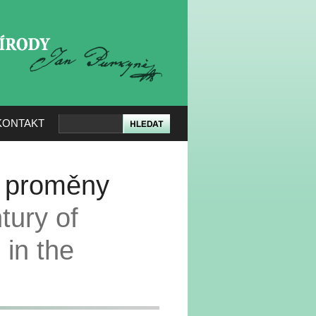
KERÉ PŘÍRODY
KONTAKT
ní proměny
tury of
 in the