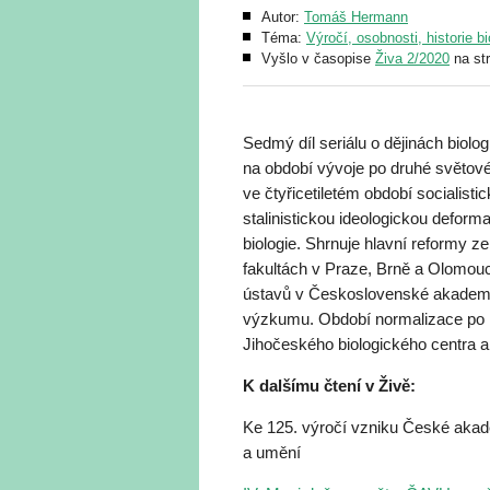
Autor:
Tomáš Hermann
Téma:
Výročí, osobnosti, historie bi
Vyšlo v časopise
Živa 2/2020
na st
Sedmý díl seriálu o dějinách biol
na období vývoje po druhé světov
ve čtyřicetiletém období socialist
stalinistickou ideologickou deform
biologie. Shrnuje hlavní reformy
fakultách v Praze, Brně a Olomouc
ústavů v Československé akademii
výzkumu. Období normalizace po r
Jihočeského biologického centra a
K dalšímu čtení v Živě:
Ke 125. výročí vzniku České akade
a umění