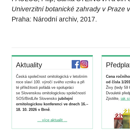
Univerzitní botanické zahrady v Praze 
Praha: Národní archiv, 2017.
Aktuality
Předpla
Česká společnost ornitologická v letošním
Cena ročního
roce slaví 100. výročí svého vzniku a při
od čísla 1/20
té příležitosti pořádá ve spolupráci
Živy (tedy 59 
se Slovenskou ornitologickou společností
Dvouleté předp
SOS/BirdLife Slovensko
jubilejní
Zjistěte,
jak s
ornitologickou konferenci ve dnech 16.–
18. 10. 2026 v Brně
.
Podrobnější informace ke konferenci
... více aktualit ...
naleznete zde: