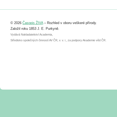
https://www.birdlife.cz/konference-2026/
Registrovat se můžete do 6. září.
Upozorňujeme, že termín pro odeslání
© 2026
Časopis ŽIVA
– Rozhled v oboru veškeré přírody.
abstraktu přihlášené přednášky nebo
posteru je už 30. června.
Založil roku 1853 J. E. Purkyně.
Vydává Nakladatelství Academia,
Středisko společných činností AV ČR, v. v. i., za podpory Akademie věd ČR.