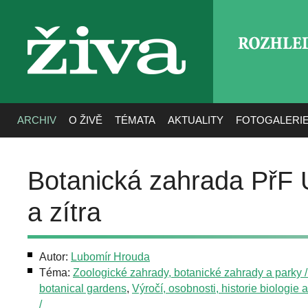
ROZHLE
živa
ARCHIV
O ŽIVĚ
TÉMATA
AKTUALITY
FOTOGALERI
Botanická zahrada PřF 
a zítra
Autor:
Lubomír Hrouda
Téma:
Zoologické zahrady, botanické zahrady a parky /
botanical gardens
,
Výročí, osobnosti, historie biologie 
/