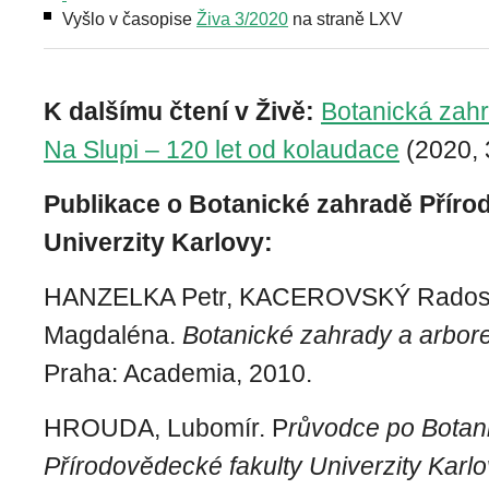
Vyšlo v časopise
Živa 3/2020
na straně LXV
K dalšímu čtení v Živě:
Botanická zah
Na Slupi – 120 let od kolaudace
(2020, 
Publikace o Botanické zahradě Příro
Univerzity Karlovy:
HANZELKA Petr, KACEROVSKÝ Rados
Magdaléna.
Botanické zahrady a arbor
Praha: Academia, 2010.
HROUDA, Lubomír. P
růvodce po Botan
Přírodovědecké fakulty Univerzity Karlo