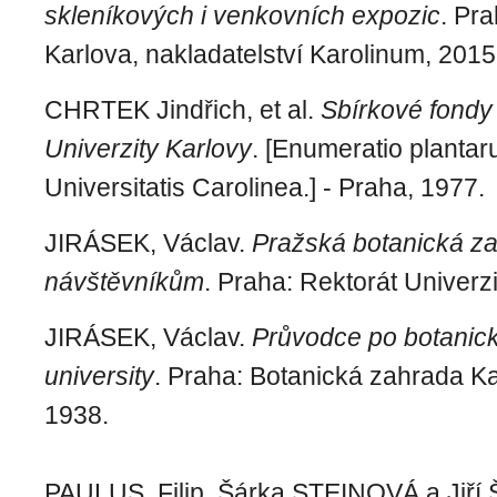
skleníkových i venkovních expozic
. Pra
Karlova, nakladatelství Karolinum, 2015
CHRTEK Jindřich, et al.
Sbírkové fondy
Univerzity Karlovy
. [Enumeratio plantar
Universitatis Carolinea.] - Praha, 1977.
JIRÁSEK, Václav.
Pražská botanická z
návštěvníkům
. Praha: Rektorát Univerzi
JIRÁSEK, Václav.
Průvodce po botanic
university
. Praha: Botanická zahrada Kar
1938.
PAULUS, Filip, Šárka STEINOVÁ a Ji