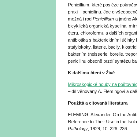
Penicillium, které posléze pokračo
praxi – penicilinu. Jde o všeobecně
možná i rod
Penicillium
a jméno Ale
bicyklická organická kyselina, mír
éteru, chloroformu a dalších orga
antibiotika s baktericidními účinky
stafylokoky, listerie, bacily, klost
bakteriím (neisserie, borelie, trep
penicilinu obecně brzdí syntézu ba
K dalšímu čtení v Živě
Mikroskopické houby na poštovních
– díl věnovaný A. Flemingovi a d
Použitá a citovaná literatura
FLEMING, Alexander. On the Antibact
Reference to Their Use in the Isola
Pathology
, 1929, 10: 226–236.