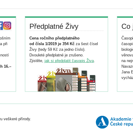
Předplatné Živy
Co 
tošním
Cena ročního předplatného
Časopi
a při
od čísla 1/2019 je 354 Kč
za šest čísel
časopi
Živy (tedy 59 Kč za jedno číslo).
biolog
ností
Dvouleté předplatné je zrušeno.
věnova
Zjistěte,
jak si předplatit časopis Živa
.
na nej
h 16.–
Navazu
Jana E
vycház
i
026/
ní
u veškeré přírody.
o