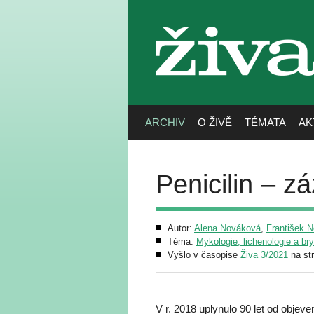
živa
ARCHIV
O ŽIVĚ
TÉMATA
AK
Penicilin – z
Autor:
Alena Nováková
,
František 
Téma:
Mykologie, lichenologie a br
Vyšlo v časopise
Živa 3/2021
na st
V r. 2018 uplynulo 90 let od objev