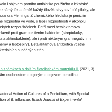
valo i objevem prvního antibiotika použitého v lékařské
 známý lék a téměř každý člověk si vybaví bílé pilulky, ale
xandra Fleminga. Z chemického hlediska je penicilin
ně rozpustná ve vodě, s lepší rozpustností v alkoholu,
nických rozpouštědlech. Patří mezi betalaktamová
 hlavně proti grampozitivním bakteriím (streptokoky,
ridia a aktinobakterie), ale i proti některým gramnegativním
onemy a leptospiry). Betalaktamová antibiotika včetně
kteriálních buněčných stěn.
 známkách a dalším filatelistickém materiálu II.
(2021, 3)
alším osobnostem spojeným s objevem penicilinu
erial Action of Cultures of a Penicillium, with Special
tion of B. influnzae.
British Journal of Experimental