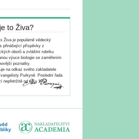
je to Živa?
s Živa je populárně vědecký
s přinášející příspěvky z
ických oborů a zvláštní rubriku
nou výuce biologie se zaměřením
novější poznatky.
je na odkaz svého zakladatele
vangelisty Purkyně. Poslední řada
í nepřetržitě od roku 1953.