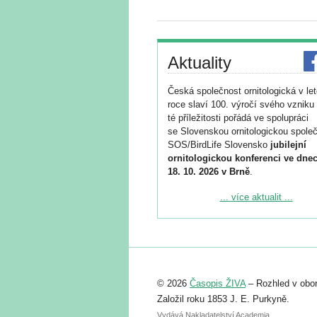
Aktuality
Česká společnost ornitologická v le
roce slaví 100. výročí svého vzniku 
té příležitosti pořádá ve spolupráci
se Slovenskou ornitologickou společ
SOS/BirdLife Slovensko
jubilejní
ornitologickou konferenci ve dnec
18. 10. 2026 v Brně
.
Podrobnější informace ke konferenc
... více aktualit ...
naleznete zde:
https://www.birdlife.cz/konference-2
Registrovat se můžete do 6. září.
Upozorňujeme, že termín pro odeslá
© 2026
Časopis ŽIVA
– Rozhled v obor
abstraktu přihlášené přednášky neb
posteru je už 30. června.
Založil roku 1853 J. E. Purkyně.
Vydává Nakladatelství Academia,