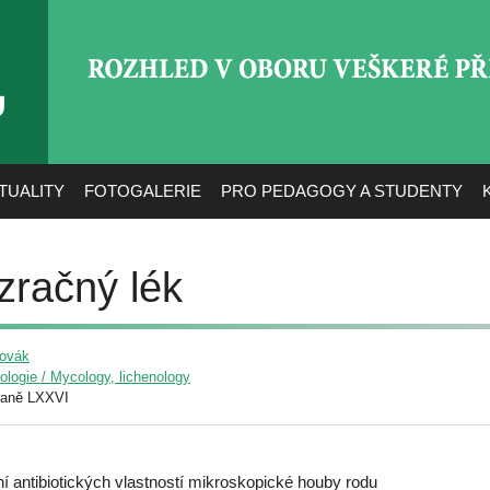
ROZHLED V OBORU VEŠ
TUALITY
FOTOGALERIE
PRO PEDAGOGY A STUDENTY
ázračný lék
Novák
yologie / Mycology, lichenology
raně LXXVI
ení antibiotických vlastností mikroskopické houby rodu