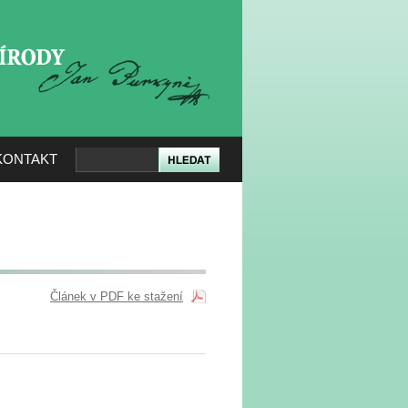
KERÉ PŘÍRODY
KONTAKT
Článek v PDF ke stažení