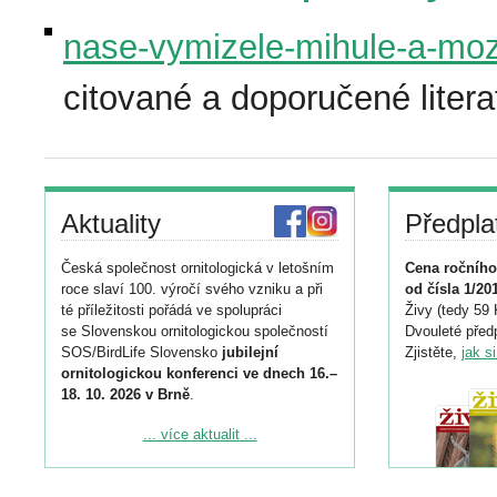
nase-vymizele-mihule-a-mozn
citované a doporučené litera
Aktuality
Předpla
Česká společnost ornitologická v letošním
Cena ročního
roce slaví 100. výročí svého vzniku a při
od čísla 1/20
té příležitosti pořádá ve spolupráci
Živy (tedy 59 
se Slovenskou ornitologickou společností
Dvouleté předp
SOS/BirdLife Slovensko
jubilejní
Zjistěte,
jak s
ornitologickou konferenci ve dnech 16.–
18. 10. 2026 v Brně
.
Podrobnější informace ke konferenci
... více aktualit ...
naleznete zde:
https://www.birdlife.cz/konference-2026/