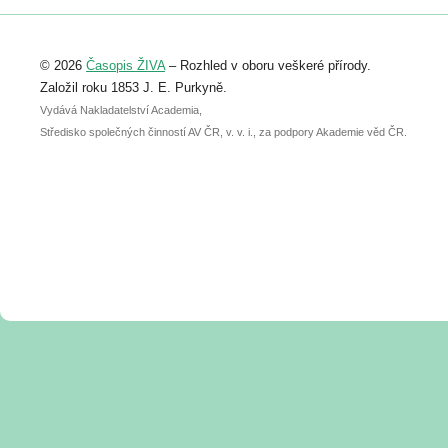
Registrovat se můžete do 6. září.
Upozorňujeme, že termín pro odeslání
© 2026
Časopis ŽIVA
– Rozhled v oboru veškeré přírody.
abstraktu přihlášené přednášky nebo
posteru je už 30. června.
Založil roku 1853 J. E. Purkyně.
Vydává Nakladatelství Academia,
Středisko společných činností AV ČR, v. v. i., za podpory Akademie věd ČR.