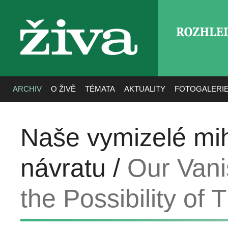
ROZHLE
živa
ARCHIV
O ŽIVĚ
TÉMATA
AKTUALITY
FOTOGALERI
Naše vymizelé mih
návratu /
Our Van
the Possibility of 