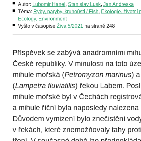
Autor:
Lubomír Hanel
,
Stanislav Lusk
,
Jan Andreska
Téma:
Ryby, paryby, kruhoústí / Fish
,
Ekologie, životní p
Ecology, Environment
Vyšlo v časopise
Živa 5/2021
na straně 248
Příspěvek se zabývá anadromními mih
České republiky. V minulosti na toto úz
mihule mořská (
Petromyzon marinus
) a
(
Lampetra fluviatilis
) řekou Labem. Pos
mihule mořské byl v Čechách registrov
a mihule říční byla naposledy nalezena
Důvodem vymizení bylo znečistění vody
v řekách, které znemožňovaly tahy prot
tření. V současné době lze předpokláda