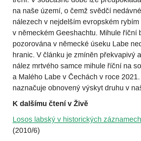
na naše území, o čemž svědčí nedávné 
nálezech v nejdelším evropském rybím
v německém Geeshachtu. Mihule říční b
pozorována v německé úseku Labe ne
hranic. V článku je zmíněn překvapivý
nález mrtvého samce mihule říční na s
a Malého Labe v Čechách v roce 2021. 
naznačuje obnovený výskyt druhu v na
K dalšímu čtení v Živě
Losos labský v historických záznamech 
(2010/6)