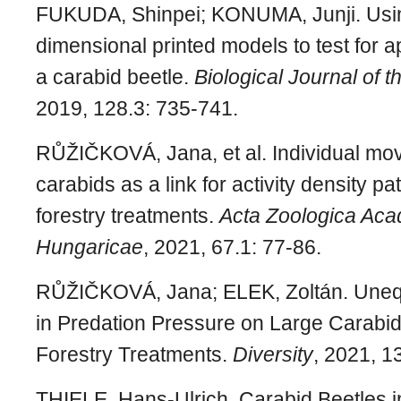
FUKUDA, Shinpei; KONUMA, Junji. Usin
dimensional printed models to test for 
a carabid beetle.
Biological Journal of 
2019, 128.3: 735-741.
RŮŽIČKOVÁ, Jana, et al. Individual mo
carabids as a link for activity density pa
forestry treatments.
Acta Zoologica Aca
Hungaricae
, 2021, 67.1: 77-86.
RŮŽIČKOVÁ, Jana; ELEK, Zoltán. Unequ
in Predation Pressure on Large Carabi
Forestry Treatments.
Diversity
, 2021, 1
THIELE, Hans-Ulrich.
Carabid Beetles i