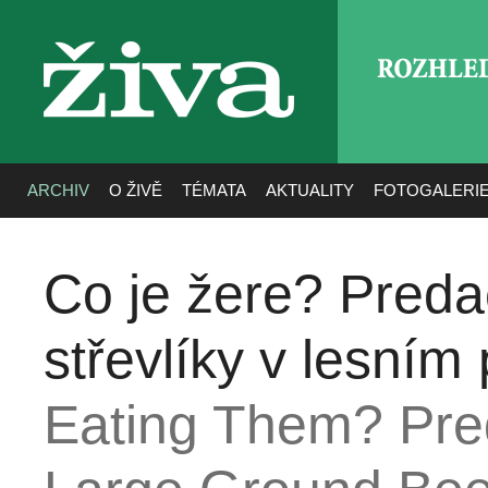
ROZHLE
živa
ARCHIV
O ŽIVĚ
TÉMATA
AKTUALITY
FOTOGALERI
Co je žere? Predač
střevlíky v lesním 
Eating Them? Pre