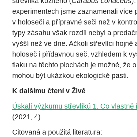
střevlíka kožitého (
Carabus coriaceus
)
experimentech jsme zaznamenali více p
v holoseči a přípravné seči než v kontr
typy zásahu však rozdíl nebyl a predační
vyšší než ve dne. Ačkoli střevlíci hojně 
holoseč i přídavnou seč, vzhledem k 
tlaku na těchto plochách je možné, že 
mohou být ukázkou ekologické pasti.
K dalšímu čtení v Živě
Úskalí výzkumu střevlíků 1. Co vlastně ř
(2021, 4)
Citovaná a použitá literatura: