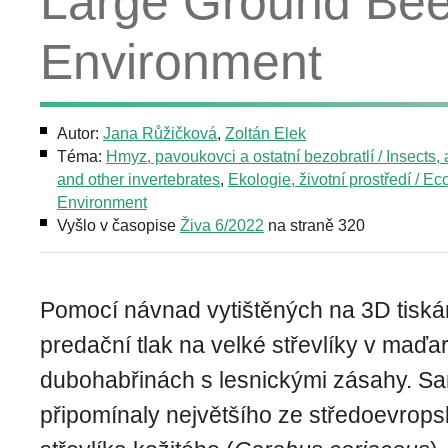
Large Ground Beet
Environment
Autor:
Jana Růžičková
,
Zoltán Elek
Téma:
Hmyz, pavoukovci a ostatní bezobratlí / Insects,
and other invertebrates
,
Ekologie, životní prostředí / Ec
Environment
Vyšlo v časopise
Živa 6/2022
na straně 320
Pomocí návnad vytištěných na 3D tiská
predační tlak na velké střevlíky v maďa
dubohabřinách s lesnickými zásahy. S
připomínaly největšího ze středoevrops