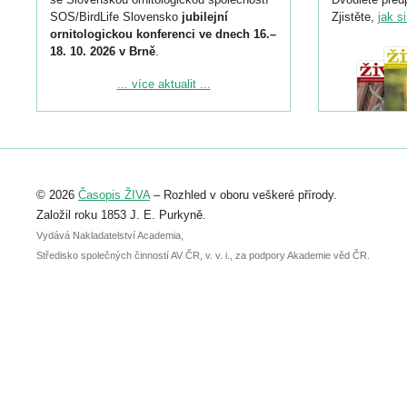
SOS/BirdLife Slovensko
jubilejní
Zjistěte,
jak s
ornitologickou konferenci ve dnech 16.–
18. 10. 2026 v Brně
.
Podrobnější informace ke konferenci
... více aktualit ...
naleznete zde:
https://www.birdlife.cz/konference-2026/
Registrovat se můžete do 6. září.
Upozorňujeme, že termín pro odeslání
© 2026
Časopis ŽIVA
– Rozhled v oboru veškeré přírody.
abstraktu přihlášené přednášky nebo
posteru je už 30. června.
Založil roku 1853 J. E. Purkyně.
Vydává Nakladatelství Academia,
Středisko společných činností AV ČR, v. v. i., za podpory Akademie věd ČR.