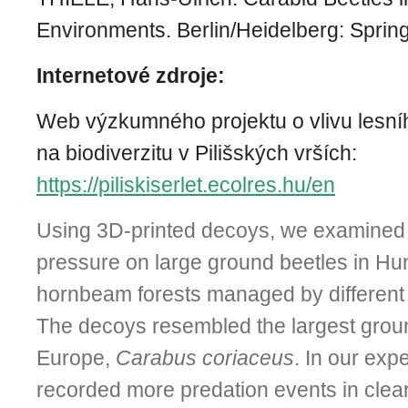
Environments
.
Berlin/Heidelberg: Sprin
Internetové zdroje:
Web výzkumného projektu o vlivu lesn
na biodiverzitu v Pilišských vrších:
https://piliskiserlet.ecolres.hu/en
Using 3D-printed decoys, we examined 
pressure on large ground beetles in Hu
hornbeam forests managed by different 
The decoys resembled the largest groun
Europe,
Carabus coriaceus
. In our ex
recorded more predation events in clea