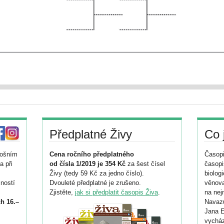
Předplatné Živy
Co 
tošním
Cena ročního předplatného
Časopi
a při
od čísla 1/2019 je 354 Kč
za šest čísel
časopi
Živy (tedy 59 Kč za jedno číslo).
biolog
ností
Dvouleté předplatné je zrušeno.
věnova
Zjistěte,
jak si předplatit časopis Živa
.
na nej
h 16.–
Navazu
Jana E
vycház