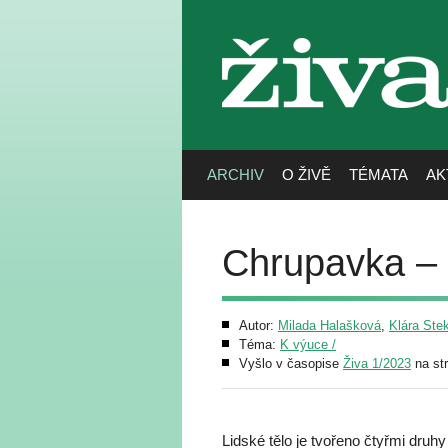
živa
ARCHIV
O ŽIVĚ
TÉMATA
AK
Chrupavka – 
Autor:
Milada Halašková
,
Klára Ste
Téma:
K výuce /
Vyšlo v časopise
Živa 1/2023
na st
Lidské tělo je tvořeno čtyřmi druhy