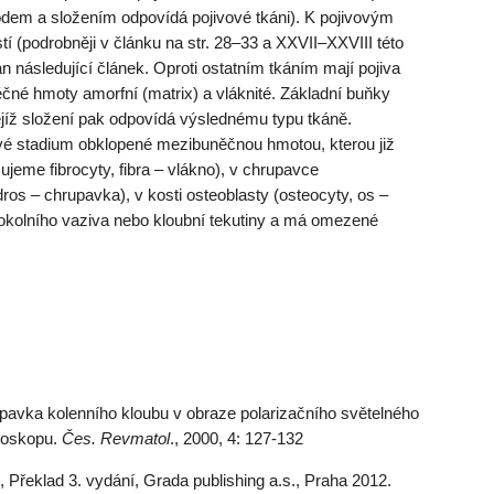
odem a složením odpovídá pojivové tkáni). K pojivovým
tí (podrobněji v článku na str. 28–33 a XXVII–XXVIII této
án následující článek. Oproti ostatním tkáním mají pojiva
né hmoty amorfní (matrix) a vláknité. Základní buňky
ejíž složení pak odpovídá výslednému typu tkáně.
dové stadium obklopené mezibuněčnou hmotou, kterou již
ujeme fibrocyty, fibra – vlákno), v chrupavce
os – chrupavka), v kosti osteo­blasty (osteocyty, os –
 okolního vaziva nebo kloubní tekutiny a má omezené
pavka kolenního kloubu v obraze polarizačního světelného
roskopu.
Čes. Revmatol
., 2000, 4: 127-132
, Překlad 3. vydání, Grada publishing a.s., Praha 2012.