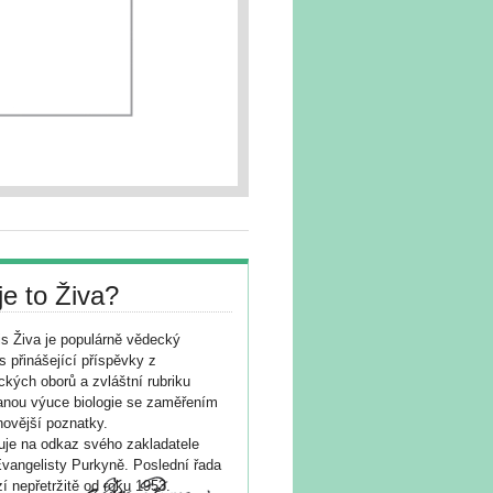
je to Živa?
s Živa je populárně vědecký
s přinášející příspěvky z
ických oborů a zvláštní rubriku
nou výuce biologie se zaměřením
novější poznatky.
je na odkaz svého zakladatele
vangelisty Purkyně. Poslední řada
í nepřetržitě od roku 1953.