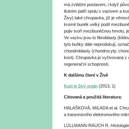
má zvláštní postavení, i když pův
tkáním patří spolu s vazivem a kos
Živy) také chrupavka, jíž je věnov
kromě buněk velký podíl mezibuněč
pojiv tvoří mezibuněčnou hmotu, j
Ve vazivu jsou to fibroblasty (kli
tyto buňky dále neprodukují, označ
chondroblasty (chondrocyty, chondr
kost). Chrupavka je vyživovaná z
regenerační schopnosti.
K dalšímu čtení v Živě
Kost je živý orgán
(2013, 1)
Citovaná a použitá literatura:
HALAŠKOVÁ, MILADA et al.
Chru
a transmisního elektronového mik
LÜLLMANN-RAUCH R.
Histologie