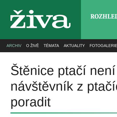
ROZHLE
živa
ARCHIV
O ŽIVĚ
TÉMATA
AKTUALITY
FOTOGALERI
Štěnice ptačí není
návštěvník z ptačí
poradit