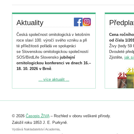
Aktuality
Předpla
Česká společnost ornitologická v letošním
Cena ročního
roce slaví 100. výročí svého vzniku a při
od čísla 1/20
té příležitosti pořádá ve spolupráci
Živy (tedy 59 
se Slovenskou ornitologickou společností
Dvouleté předp
SOS/BirdLife Slovensko
jubilejní
Zjistěte,
jak s
ornitologickou konferenci ve dnech 16.–
18. 10. 2026 v Brně
.
Podrobnější informace ke konferenci
... více aktualit ...
naleznete zde:
https://www.birdlife.cz/konference-2026/
Registrovat se můžete do 6. září.
Upozorňujeme, že termín pro odeslání
© 2026
Časopis ŽIVA
– Rozhled v oboru veškeré přírody.
abstraktu přihlášené přednášky nebo
posteru je už 30. června.
Založil roku 1853 J. E. Purkyně.
Vydává Nakladatelství Academia,