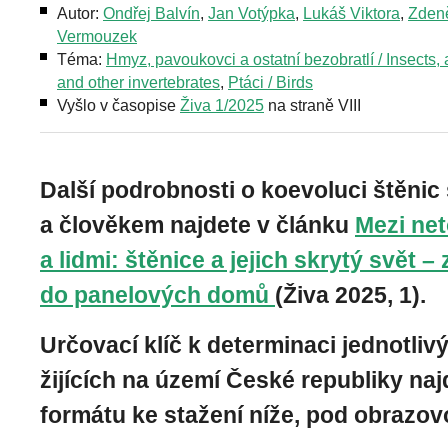
Autor:
Ondřej Balvín
,
Jan Votýpka
,
Lukáš Viktora
,
Zden
Vermouzek
Téma:
Hmyz, pavoukovci a ostatní bezobratlí / Insects,
and other invertebrates
,
Ptáci / Birds
Vyšlo v časopise
Živa 1/2025
na straně VIII
Další podrobnosti o koevoluci štěnic 
a člověkem najdete v článku
Mezi net
a lidmi: štěnice a jejich skrytý svět – 
do panelových domů
(Živa 2025, 1).
Určovací klíč k determinaci jednotliv
žijících na území České republiky na
formátu ke stažení níže, pod obrazovo