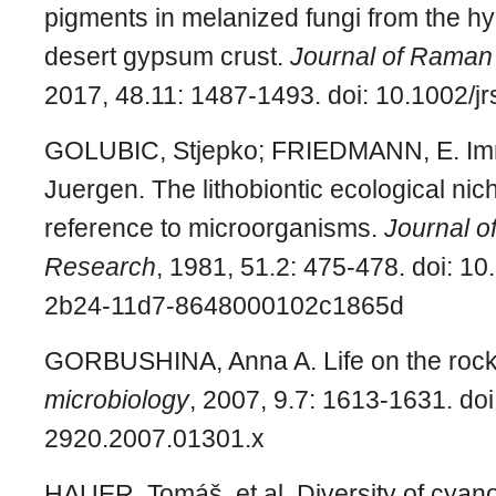
pigments in melanized fungi from the h
desert gypsum crust.
Journal of Raman
2017, 48.11: 1487-1493.
doi: 10.1002/j
GOLUBIC, Stjepko; FRIEDMANN, E. I
Juergen. The lithobiontic ecological nich
reference to microorganisms.
Journal o
Research
, 1981, 51.2: 475-478.
doi: 10
2b24-11d7-8648000102c1865d
GORBUSHINA, Anna A. Life on the roc
microbiology
, 2007, 9.7: 1613-1631.
doi
2920.2007.01301.x
HAUER, Tomáš, et al. Diversity of cyan