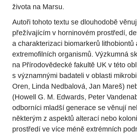
života na Marsu.
Autoři tohoto textu se dlouhodobě věn
přežívajícím v horninovém prostředí, de
a charakterizaci biomarkerů lithobiontů 
extremofilních organismů.
Výzkumná sku
na Přírodovědecké fakultě UK v této obl
s významnými badateli v oblasti mikrob
Oren, Linda Nedbalová, Jan Mareš) ne
(Howell G. M. Edwards, Peter Vandenab
odborníci mladší generace se věnují ne
některým z aspektů alterací nebo kolon
prostředí ve více méně extrémních pod