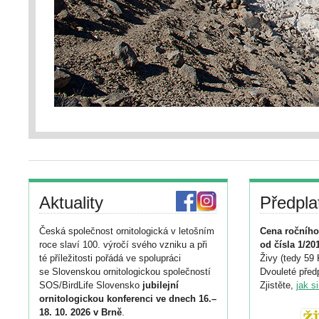
Aktuality
Předpla
Česká společnost ornitologická v letošním
Cena ročního
roce slaví 100. výročí svého vzniku a při
od čísla 1/20
té příležitosti pořádá ve spolupráci
Živy (tedy 59 
se Slovenskou ornitologickou společností
Dvouleté předp
SOS/BirdLife Slovensko
jubilejní
Zjistěte,
jak s
ornitologickou konferenci ve dnech 16.–
18. 10. 2026 v Brně
.