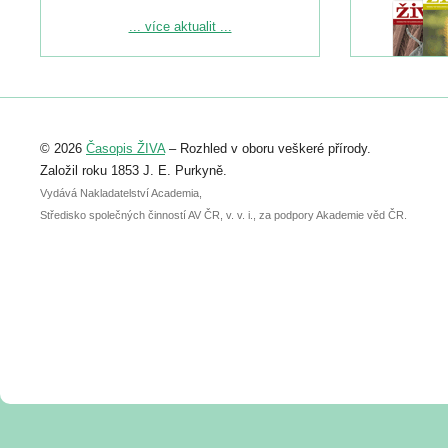
Podrobnější informace ke konferenci
... více aktualit ...
naleznete zde:
https://www.birdlife.cz/konference-2026/
Registrovat se můžete do 6. září.
Upozorňujeme, že termín pro odeslání
© 2026
Časopis ŽIVA
– Rozhled v oboru veškeré přírody.
abstraktu přihlášené přednášky nebo
posteru je už 30. června.
Založil roku 1853 J. E. Purkyně.
Vydává Nakladatelství Academia,
Středisko společných činností AV ČR, v. v. i., za podpory Akademie věd ČR.