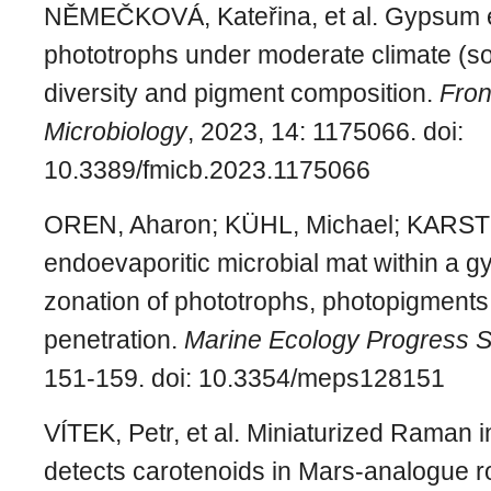
NĚMEČKOVÁ, Kateřina, et al. Gypsum e
phototrophs under moderate climate (sou
diversity and pigment composition.
Fron
Microbiology
, 2023, 14: 1175066.
doi:
10.3389/fmicb.2023.1175066
OREN, Aharon; KÜHL, Michael; KARSTE
endoevaporitic microbial mat within a g
zonation of phototrophs, photopigments,
penetration.
Marine Ecology Progress S
151-159.
doi: 10.3354/meps128151
VÍTEK, Petr, et al. Miniaturized Raman 
detects carotenoids in Mars-analogue r