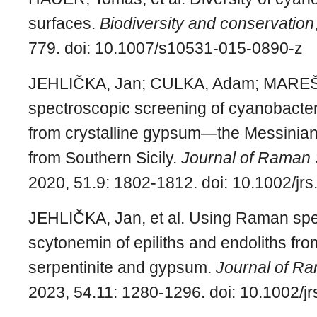
surfaces.
Biodiversity and conservation
779.
doi: 10.1007/s10531-015-0890-z
JEHLIČKA, Jan; CULKA, Adam; MAREŠ
spectroscopic screening of cyanobacter
from crystalline gypsum—the Messinian
from Southern Sicily.
Journal of Raman
2020, 51.9: 1802-1812.
doi: 10.1002/jr
JEHLIČKA, Jan, et al. Using Raman spe
scytonemin of epiliths and endoliths fr
serpentinite and gypsum.
Journal of R
2023, 54.11: 1280-1296.
doi: 10.1002/j