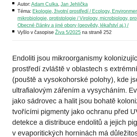
Autor:
Adam Culka
,
Jan Jehlička
Téma:
Ekologie, životní prostředí / Ecology, Environme
mikrobiologie, protistologie / Virology, microbiology, pro
Obecné články a jiné obory (geovědy, lékařství aj.) /
Vyšlo v časopise
Živa 5/2025
na straně 252
Endoliti jsou mikroorganismy kolonizují
prostředí zvláště v oblastech s extrém
(pouště a vysokohorské polohy), kde j
ultrafialovým zářením a vysycháním. Ev
jako sádrovec a halit jsou bohatě kolon
tvořícími pigmenty jako ochranu před 
detekce a distribuce endolitů a jejich p
v evaporitických horninách má důležitost