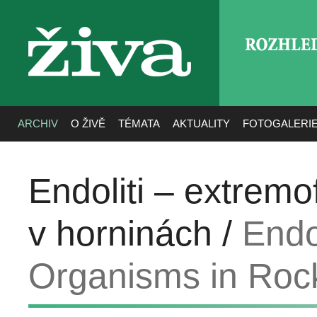
ROZHLE
živa
ARCHIV
O ŽIVĚ
TÉMATA
AKTUALITY
FOTOGALERI
Endoliti – extremo
v horninách /
Endo
Organisms in Roc