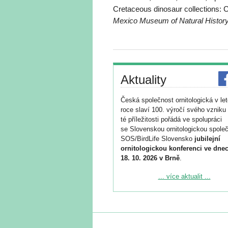
Cretaceous dinosaur collections:
Mexico Museum of Natural Histor
Aktuality
Česká společnost ornitologická v le
roce slaví 100. výročí svého vzniku 
té příležitosti pořádá ve spolupráci
se Slovenskou ornitologickou společ
SOS/BirdLife Slovensko
jubilejní
ornitologickou konferenci ve dnec
18. 10. 2026 v Brně
.
Podrobnější informace ke konferenc
... více aktualit ...
naleznete zde:
https://www.birdlife.cz/konference-2
Registrovat se můžete do 6. září.