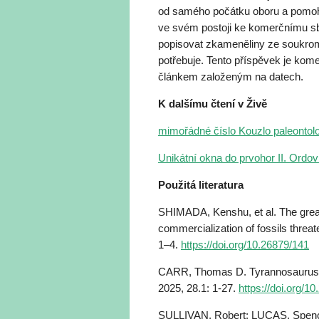
od samého počátku oboru a pomoh
ve svém postoji ke komerčnímu sbě
popisovat zkameněliny ze soukrom
potřebuje. Tento příspěvek je kome
článkem založeným na datech.
K dalšímu čtení v Živě
mimořádné číslo Kouzlo paleontologi
Unikátní okna do prvohor II. Ordov
Použitá literatura
SHIMADA, Kenshu, et al. The great
commercialization of fossils threa
1–4.
https://doi.org/10.26879/141
CARR, Thomas D. Tyrannosaurus 
2025, 28.1: 1-27.
https://doi.org/1
SULLIVAN, Robert; LUCAS, Spence