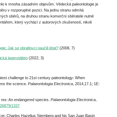
lo k mnoha zásadním objevům. Vědecká paleontologie je
ru v rozporuplné pozici. Na jednu stranu odmítá
ých sběrů, na druhou stranu komerční sběratele nutně
ntářem, který vychází z autorových zkušeností, nikoli
e: Jak se obratlovci naučili létat?
(2008, 7)
ická lagerstätten
(2022, 3)
est challenge to 21st century paleontology: When
tens the science.
Palaeontologia Electronica
, 2014,17.1; 1E:
rex: An endangered species.
Palaeontologia Electronica
,
0.26879/1337
r. Charles Hazelius Sternberg and his San Juan Basin