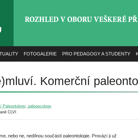
ROZHLED V OBORU VEŠ
TUALITY
FOTOGALERIE
PRO PEDAGOGY A STUDENTY
)mluví. Komerční paleonto
 / Paleontology, paleoecology
raně CLVI
eme, nebo ne, nedílnou součástí paleontologie. Provází ji už