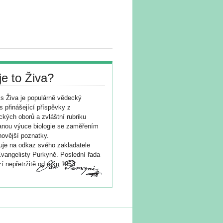
je to Živa?
s Živa je populárně vědecký
s přinášející příspěvky z
ických oborů a zvláštní rubriku
nou výuce biologie se zaměřením
novější poznatky.
je na odkaz svého zakladatele
vangelisty Purkyně. Poslední řada
í nepřetržitě od roku 1953.