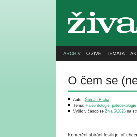
živa
ARCHIV
O ŽIVĚ
TÉMATA
AK
O čem se (ne
Autor:
Štěpán Pícha
Téma:
Paleontologie, paleoekologie
Vyšlo v časopise
Živa 5/2025
na st
Komerční sbírání fosilií je, ať chc