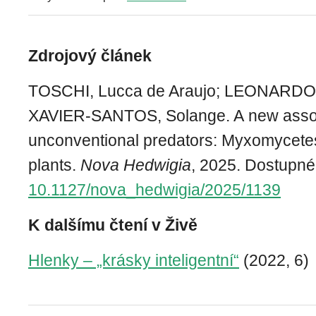
Zdrojový článek
TOSCHI, Lucca de Araujo; LEONARDO-
XAVIER-SANTOS, Solange. A new asso
unconventional predators: Myxomycete
plants.
Nova Hedwigia
, 2025. Dostupn
10.1127/nova_hedwigia/2025/1139
K dalšímu čtení v Živě
Hlenky – „krásky inteligentní“
(2022, 6)