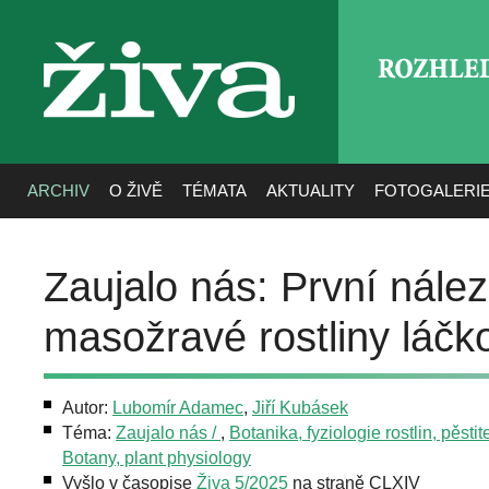
ROZHLE
živa
ARCHIV
O ŽIVĚ
TÉMATA
AKTUALITY
FOTOGALERI
Zaujalo nás: První nález 
masožravé rostliny láčk
Autor:
Lubomír Adamec
,
Jiří Kubásek
Téma:
Zaujalo nás /
,
Botanika, fyziologie rostlin, pěstite
Botany, plant physiology
Vyšlo v časopise
Živa 5/2025
na straně CLXIV