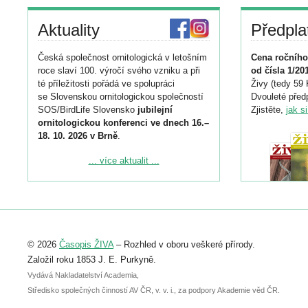
Aktuality
Předpla
Česká společnost ornitologická v letošním
Cena ročního
roce slaví 100. výročí svého vzniku a při
od čísla 1/20
té příležitosti pořádá ve spolupráci
Živy (tedy 59 
se Slovenskou ornitologickou společností
Dvouleté předp
SOS/BirdLife Slovensko
jubilejní
Zjistěte,
jak s
ornitologickou konferenci ve dnech 16.–
18. 10. 2026 v Brně
.
Podrobnější informace ke konferenci
... více aktualit ...
naleznete zde:
https://www.birdlife.cz/konference-2026/
Registrovat se můžete do 6. září.
Upozorňujeme, že termín pro odeslání
© 2026
Časopis ŽIVA
– Rozhled v oboru veškeré přírody.
abstraktu přihlášené přednášky nebo
posteru je už 30. června.
Založil roku 1853 J. E. Purkyně.
Vydává Nakladatelství Academia,
Středisko společných činností AV ČR, v. v. i., za podpory Akademie věd ČR.