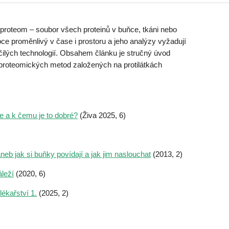
í proteom – soubor všech proteinů v buňce, tkáni nebo
e proměnlivý v čase i prostoru a jeho analýzy vyžadují
očilých technologií. Obsahem článku je stručný úvod
 proteomických metod založených na protilátkách
e a k čemu je to dobré?
(Živa 2025, 6)
eb jak si buňky povídají a jak jim naslouchat
(2013, 2)
áleží
(2020, 6)
ékařství 1.
(2025, 2)