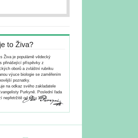
je to Živa?
s Živa je populárně vědecký
s přinášející příspěvky z
ických oborů a zvláštní rubriku
nou výuce biologie se zaměřením
novější poznatky.
je na odkaz svého zakladatele
vangelisty Purkyně. Poslední řada
í nepřetržitě od roku 1953.