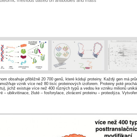
roteomic methods based on antibodies and mass
om obsahuje přibližně 20 700 genů, které kódují proteiny. Každý gen má průmě
umožňuje vznik více než 80 tisíc proteinových izoforem. Proteiny poté prochá
tu), jichž existuje více než 400 různých typů a vedou ke vzniku milionů unik
é – ubikvitinace, žluté – fosforylace, zkrácení proteinu – proteolýza. Vytvoř
/k049v5o)