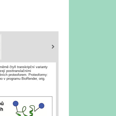
rně čtyři transkripční varianty
zejí posttranslačními
átních proteoforem. Proteoformy:
eno v programu BioRender, orig.