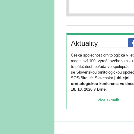
Aktuality
Česká společnost ornitologická v le
roce slaví 100. výročí svého vzniku 
té příležitosti pořádá ve spolupráci
se Slovenskou ornitologickou společ
SOS/BirdLife Slovensko
jubilejní
ornitologickou konferenci ve dnec
18. 10. 2026 v Brně
.
Podrobnější informace ke konferenc
... více aktualit ...
naleznete zde:
https://www.birdlife.cz/konference-2
Registrovat se můžete do 6. září.
Upozorňujeme, že termín pro odeslá