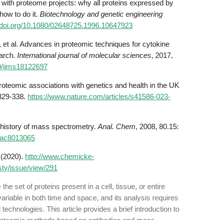
 with proteome projects: why all proteins expressed by
how to do it.
Biotechnology and genetic engineering
//doi.org/10.1080/02648725.1996.10647923
al. Advances in proteomic techniques for cytokine
arch.
International journal of molecular sciences
, 2017,
90/ijms18122697
oteomic associations with genetics and health in the UK
 329-338.
https://www.nature.com/articles/s41586-023-
f history of mass spectrometry.
Anal. Chem
, 2008, 80.15:
1/ac8013065
 (2020).
http://www.chemicke-
isty/issue/view/291
e set of proteins present in a cell, tissue, or entire
ariable in both time and space, and its analysis requires
chnologies. This article provides a brief introduction to