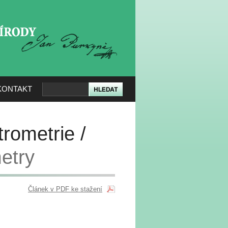
KERÉ PŘÍRODY
KONTAKT
rometrie /
etry
Článek v PDF ke stažení