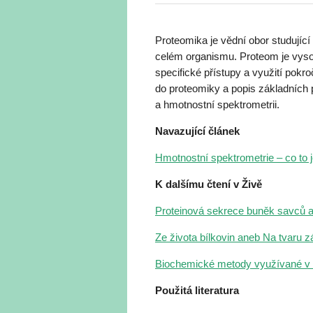
Proteomika je vědní obor studujíc
celém organismu. Proteom je vysoc
specifické přístupy a využití pokr
do proteomiky a popis základních
a hmotnostní spektrometrii.
Navazující článek
Hmotnostní spektrometrie – co to j
K dalšímu čtení v Živě
Proteinová sekrece buněk savců an
Ze života bílkovin aneb Na tvaru z
Biochemické metody využívané v l
Použitá literatura