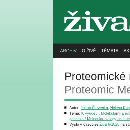
živa
ARCHIV
O ŽIVĚ
TÉMATA
AK
Proteomické 
Proteomic M
Autor:
Jakub Červenka
,
Helena Kup
Téma:
K výuce /
,
Molekulární a evo
genetika / Molecular biology, immun
Vyšlo v časopise
Živa 6/2025
na st