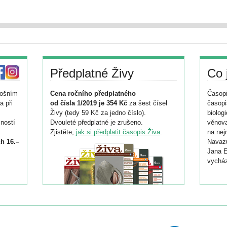
Předplatné Živy
Co 
tošním
Cena ročního předplatného
Časopi
a při
od čísla 1/2019 je 354 Kč
za šest čísel
časopi
Živy (tedy 59 Kč za jedno číslo).
biolog
ností
Dvouleté předplatné je zrušeno.
věnova
Zjistěte,
jak si předplatit časopis Živa
.
na nej
h 16.–
Navazu
Jana E
vycház
i
026/
ní