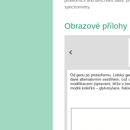
proteomics and describes basic p
spectrometry.
Obrazové přílohy
Od genu po proteoformu. Lidský gen
dané alternativním sestřihem, což 
modifikacemi (úpravami, blíže v tex
modré kolečko – glykosylace, fialov
J. Červenka (https://biorender.com