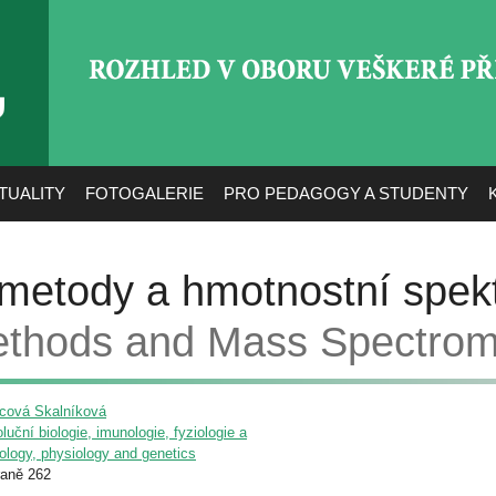
ROZHLED V OBORU VEŠ
TUALITY
FOTOGALERIE
PRO PEDAGOGY A STUDENTY
metody a hmotnostní spekt
ethods and Mass Spectrom
cová Skalníková
luční biologie, imunologie, fyziologie a
ology, physiology and genetics
raně 262