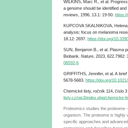
WILKINS, Marc R., et al. Progress
a genome should be identified and 
reviews
, 1996, 13.1: 19-50.
https:
KUPCOVA SKALNIKOVA, Helena, et 
analysis: focus on melanoma rese
18.12: 2697.
https://doi.org/10.33
SUN, Benjamin B., et al. Plasma pr
Biobank.
Nature
, 2023, 622.7982:
06592-6
GRIFFITHS, Jennifer, et al. A brie
5678-5683.
https://doi.org/10.102
Chemické listy, ročník 114, číslo 3
listy.cz/ojs3/index.php/chemicke-l
Proteomics studies the proteome – th
organism. The proteome is highly v
specific approaches and advanced te