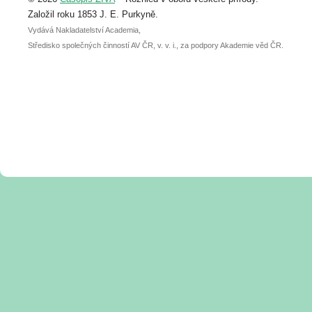
posteru je už 30. června.
Založil roku 1853 J. E. Purkyně.
Vydává Nakladatelství Academia,
Středisko společných činností AV ČR, v. v. i., za podpory Akademie věd ČR.