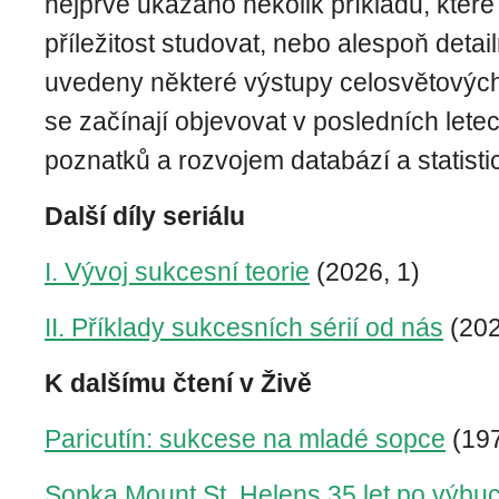
nejprve ukázáno několik příkladů, které
příležitost studovat, nebo alespoň detail
uvedeny některé výstupy celosvětových
se začínají objevovat v posledních lete
poznatků a rozvojem databází a statist
Další díly seriálu
I. Vývoj sukcesní teorie
(2026, 1)
II. Příklady sukcesních sérií od nás
(202
K dalšímu čtení v Živě
Paricutín: sukcese na mladé sopce
(197
Sopka Mount St. Helens 35 let po výbu