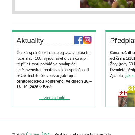
Aktuality
Předpla
Česká společnost ornitologická v letošním
Cena ročního
roce slaví 100. výročí svého vzniku a při
od čísla 1/20
té příležitosti pořádá ve spolupráci
Živy (tedy 59 
se Slovenskou ornitologickou společností
Dvouleté předp
SOS/BirdLife Slovensko
jubilejní
Zjistěte,
jak s
ornitologickou konferenci ve dnech 16.–
18. 10. 2026 v Brně
.
Podrobnější informace ke konferenci
... více aktualit ...
naleznete zde:
https://www.birdlife.cz/konference-2026/
Registrovat se můžete do 6. září.
Upozorňujeme, že termín pro odeslání
© 2026
Časopis ŽIVA
– Rozhled v oboru veškeré přírody.
abstraktu přihlášené přednášky nebo