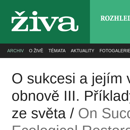
ROZHLE
živa
ARCHIV
O ŽIVĚ
TÉMATA
AKTUALITY
FOTOGALERI
O sukcesi a jejím 
obnově III. Příkla
ze světa /
On Succ