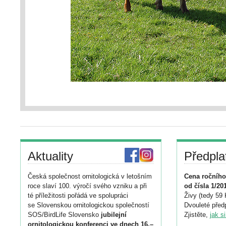
Aktuality
Předpla
Česká společnost ornitologická v letošním
Cena ročního
roce slaví 100. výročí svého vzniku a při
od čísla 1/20
té příležitosti pořádá ve spolupráci
Živy (tedy 59 
se Slovenskou ornitologickou společností
Dvouleté předp
SOS/BirdLife Slovensko
jubilejní
Zjistěte,
jak s
ornitologickou konferenci ve dnech 16.–