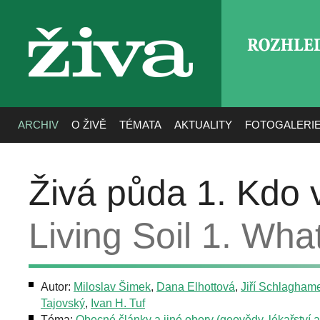
ROZHLE
živa
ARCHIV
O ŽIVĚ
TÉMATA
AKTUALITY
FOTOGALERI
Živá půda 1. Kdo 
Living Soil 1. What
Autor:
Miloslav Šimek
,
Dana Elhottová
,
Jiří Schlagham
Tajovský
,
Ivan H. Tuf
Téma:
Obecné články a jiné obory (geovědy, lékařství aj