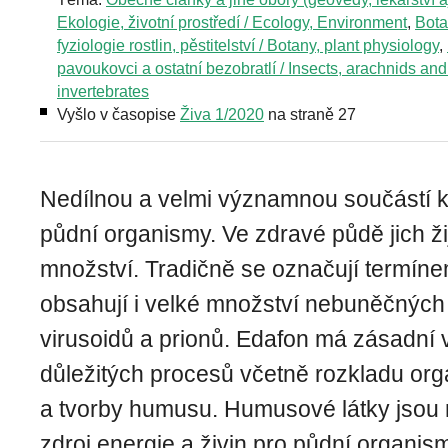
Ekologie, životní prostředí / Ecology, Environment
,
Bota
fyziologie rostlin, pěstitelství / Botany, plant physiology
,
pavoukovci a ostatní bezobratlí / Insects, arachnids and
invertebrates
Vyšlo v časopise
Živa 1/2020
na straně 27
Nedílnou a velmi významnou součástí 
půdní organismy. Ve zdravé půdě jich ž
množství. Tradičně se označují termín
obsahují i velké množství nebuněčných 
virusoidů a prionů. Edafon má zásadní 
důležitých procesů včetně rozkladu or
a tvorby humusu. Humusové látky jsou 
zdroj energie a živin pro půdní organismy