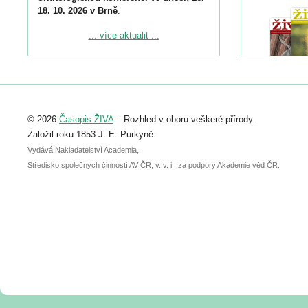
18. 10. 2026 v Brně
.
Podrobnější informace ke konferenci
... více aktualit ...
naleznete zde:
https://www.birdlife.cz/konference-2026/
Registrovat se můžete do 6. září.
Upozorňujeme, že termín pro odeslání
© 2026
Časopis ŽIVA
– Rozhled v oboru veškeré přírody.
abstraktu přihlášené přednášky nebo
posteru je už 30. června.
Založil roku 1853 J. E. Purkyně.
Vydává Nakladatelství Academia,
Středisko společných činností AV ČR, v. v. i., za podpory Akademie věd ČR.