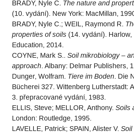
BRADY, Nyle C.
The nature and properti
(10. vydání). New York: MacMillan, 199
BRADY, Nyle C.; WEIL, Raymond R.
Th
properties of soils
(14. vydání). Harlow
Education, 2014.
COYNE, Mark S..
Soil mikrobiology – a
approach
. Albany: Delmar Publishers, 
Dunger, Wolfram.
Tiere im Boden
. Die
Bücherei 327. Wittenberg Lutherstadt: 
3. přepracované vydání, 1983.
ELLIS, Steve; MELLOR, Anthony.
Soils
London: Routledge, 1995.
LAVELLE, Patrick; SPAIN, Alister V.
Soil