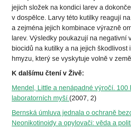
jejich složek na kondici larev a dokonč
v dospělce. Larvy této kutilky reagují na
a zejména jejich kombinace výrazně ome
larev. Výsledky poukazují na negativní
biocidů na kutilky a na jejich škodlivost 
hmyzu, který se
vyskytuje
volně v země
K dalšímu čtení v Živě:
Mendel, Little a nenápadné výročí. 100 l
laboratorních myší
(2007, 2)
Bernská úmluva jednala o ochraně bezo
Neonikotinoidy a opylovači: věda a polit