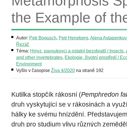
Metamorphosis Sp
the Example of t
Autor:
Petr Bogusch
,
Petr Heneberg
,
Alena Astapenkov
Řezáč
Téma:
Hmyz, pavoukovci a ostatní bezobratlí / Insects,
and other invertebrates
,
Ekologie, životní prostředí / Ec
Environment
Vyšlo v časopise
Živa 4/2020
na straně 192
Kutilka stopčík rákosní (
Pemphredon fab
druh vyskytující se v rákosinách a využ
hálky ke svému hnízdění. Představujem
druh pro studium vlivu různých zeměděl