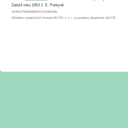
posteru je už 30. června.
Založil roku 1853 J. E. Purkyně.
Vydává Nakladatelství Academia,
Středisko společných činností AV ČR, v. v. i., za podpory Akademie věd ČR.