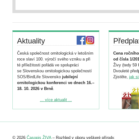
Aktuality
Předpla
Česká společnost ornitologická v letošním
Cena ročního
roce slaví 100. výročí svého vzniku a při
od čísla 1/20
té příležitosti pořádá ve spolupráci
Živy (tedy 59 
se Slovenskou ornitologickou společností
Dvouleté předp
SOS/BirdLife Slovensko
jubilejní
Zjistěte,
jak s
ornitologickou konferenci ve dnech 16.–
18. 10. 2026 v Brně
.
Podrobnější informace ke konferenci
... více aktualit ...
naleznete zde:
https://www.birdlife.cz/konference-2026/
Registrovat se můžete do 6. září.
Upozorňujeme, že termín pro odeslání
© 2026
Časopis ŽIVA
– Rozhled v oboru veškeré přírody.
abstraktu přihlášené přednášky nebo