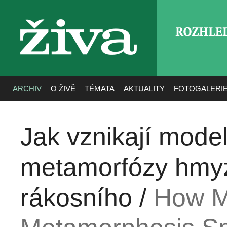
ROZHLE
živa
ARCHIV
O ŽIVĚ
TÉMATA
AKTUALITY
FOTOGALERI
Jak vznikají mode
metamorfózy hmyzu
rákosního /
How M