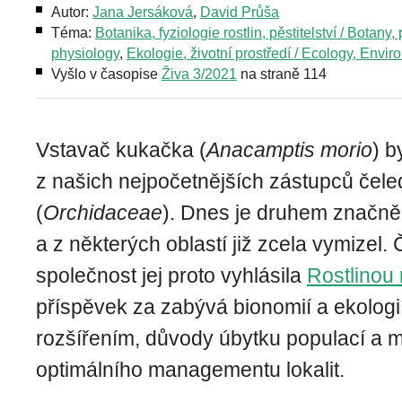
Autor:
Jana Jersáková
,
David Průša
Téma:
Botanika, fyziologie rostlin, pěstitelství / Botany, 
physiology
,
Ekologie, životní prostředí / Ecology, Envi
Vyšlo v časopise
Živa 3/2021
na straně 114
Vstavač kukačka (
Anacamptis morio
) b
z našich nejpočetnějších zástupců čele
(
Orchidaceae
). Dnes je druhem značně
a z některých oblastí již zcela vymizel.
společnost jej proto vyhlásila
Rostlinou
příspěvek za zabývá bionomií a ekologi
rozšířením, důvody úbytku populací a 
optimálního managementu lokalit.