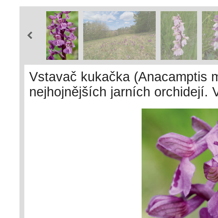
Vstavač kukačka (Anacamptis mo
nejhojnějších jarních orchidejí
průběhu druhé poloviny 20. stole
ohrožené druhy a v současnosti
ohrožené přírody. Foto D. Průš