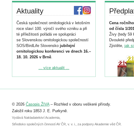
Aktuality
Předpla
Česká společnost ornitologická v letošním
Cena ročního
roce slaví 100. výročí svého vzniku a při
od čísla 1/20
té příležitosti pořádá ve spolupráci
Živy (tedy 59 
se Slovenskou ornitologickou společností
Dvouleté předp
SOS/BirdLife Slovensko
jubilejní
Zjistěte,
jak s
ornitologickou konferenci ve dnech 16.–
18. 10. 2026 v Brně
.
Podrobnější informace ke konferenci
... více aktualit ...
naleznete zde:
https://www.birdlife.cz/konference-2026/
Registrovat se můžete do 6. září.
Upozorňujeme, že termín pro odeslání
© 2026
Časopis ŽIVA
– Rozhled v oboru veškeré přírody.
abstraktu přihlášené přednášky nebo
posteru je už 30. června.
Založil roku 1853 J. E. Purkyně.
Vydává Nakladatelství Academia,
Středisko společných činností AV ČR, v. v. i., za podpory Akademie věd ČR.