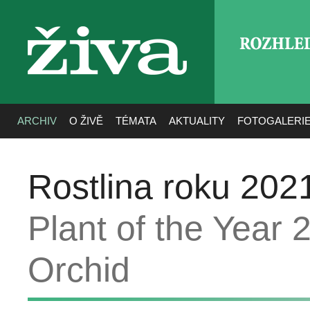
ROZHLE
živa
ARCHIV
O ŽIVĚ
TÉMATA
AKTUALITY
FOTOGALERI
Rostlina roku 202
Plant of the Year
Orchid