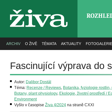
ROZHLE
živa
ARCHIV
O ŽIVĚ
TÉMATA
AKTUALITY
FOTOGALERI
Fascinující výprava do 
Autor:
Dalibor Dostál
Téma:
Recenze / Reviews
,
Botanika, fyziologie rostlin, p
Botany, plant physiology
,
Ekologie, životní prostředí / E
Environment
Vyšlo v časopise
Živa 4/2024
na straně CXXI