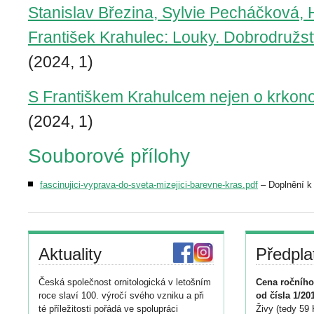
Stanislav Březina, Sylvie Pecháčková,
František Krahulec: Louky. Dobrodružs
(2024, 1)
S Františkem Krahulcem nejen o krkon
(2024, 1)
Souborové přílohy
fascinujici-vyprava-do-sveta-mizejici-barevne-kras.pdf
– Doplnění k 
Aktuality
Předpla
Česká společnost ornitologická v letošním
Cena ročního
roce slaví 100. výročí svého vzniku a při
od čísla 1/20
té příležitosti pořádá ve spolupráci
Živy (tedy 59 