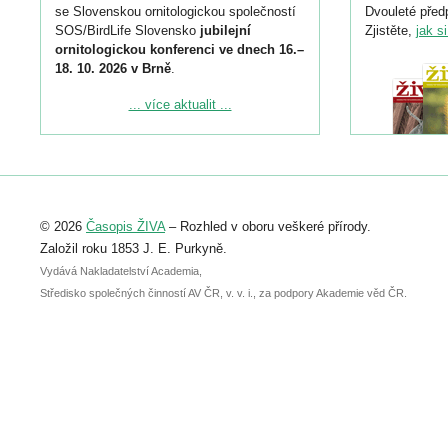
se Slovenskou ornitologickou společností
Dvouleté předp
SOS/BirdLife Slovensko
jubilejní
Zjistěte,
jak s
ornitologickou konferenci ve dnech 16.–
18. 10. 2026 v Brně
.
Podrobnější informace ke konferenci
... více aktualit ...
naleznete zde:
https://www.birdlife.cz/konference-2026/
Registrovat se můžete do 6. září.
Upozorňujeme, že termín pro odeslání
© 2026
Časopis ŽIVA
– Rozhled v oboru veškeré přírody.
abstraktu přihlášené přednášky nebo
posteru je už 30. června.
Založil roku 1853 J. E. Purkyně.
Vydává Nakladatelství Academia,
Středisko společných činností AV ČR, v. v. i., za podpory Akademie věd ČR.