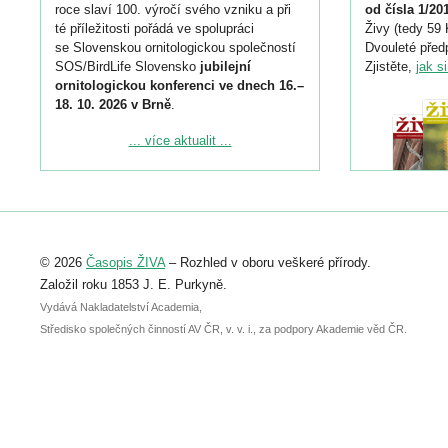
roce slaví 100. výročí svého vzniku a při
od čísla 1/20
té příležitosti pořádá ve spolupráci
Živy (tedy 59 
se Slovenskou ornitologickou společností
Dvouleté předp
SOS/BirdLife Slovensko
jubilejní
Zjistěte,
jak s
ornitologickou konferenci ve dnech 16.–
18. 10. 2026 v Brně
.
Podrobnější informace ke konferenci
... více aktualit ...
naleznete zde:
https://www.birdlife.cz/konference-2026/
Registrovat se můžete do 6. září.
Upozorňujeme, že termín pro odeslání
© 2026
Časopis ŽIVA
– Rozhled v oboru veškeré přírody.
abstraktu přihlášené přednášky nebo
posteru je už 30. června.
Založil roku 1853 J. E. Purkyně.
Vydává Nakladatelství Academia,
Středisko společných činností AV ČR, v. v. i., za podpory Akademie věd ČR.