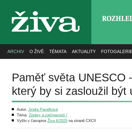
ROZHLE
živa
ARCHIV
O ŽIVĚ
TÉMATA
AKTUALITY
FOTOGALERI
Paměť světa UNESCO – 
který by si zasloužil bý
Autor:
Jindra Pavelková
Téma:
Zprávy a zajímavosti /
Vyšlo v časopise
Živa 6/2025
na straně CXCII