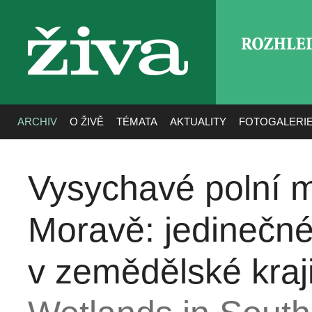
ROZHLE
živa
ARCHIV
O ŽIVĚ
TÉMATA
AKTUALITY
FOTOGALERI
Vysychavé polní m
Moravě: jedinečné
v zemědělské kraj