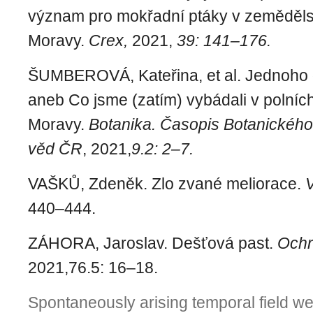
význam pro mokřadní ptáky v zemědělské
Moravy.
Crex,
2021,
39: 141–176.
ŠUMBEROVÁ, Kateřina, et al. Jednoho d
aneb Co jsme (zatím) vybádali v polníc
Moravy.
Botanika.
Časopis Botanického
věd ČR
, 2021,
9.2: 2–7.
VAŠKŮ, Zdeněk. Zlo zvané meliorace.
440–444.
ZÁHORA, Jaroslav. Dešťová past.
Ochr
2021,76.5: 16–18.
Spontaneously arising temporal field we