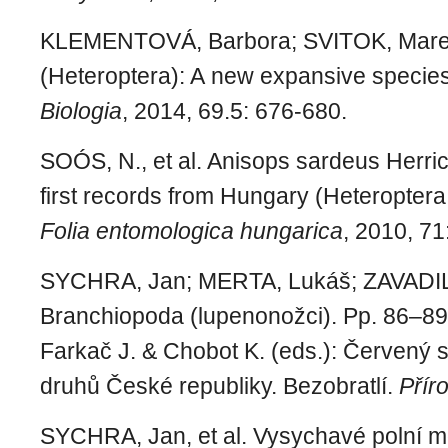
KLEMENTOVÁ, Barbora; SVITOK, Marek
(Heteroptera): A new expansive species
Biologia
, 2014, 69.5: 676-680.
SOÓS, N., et al. Anisops sardeus Herri
first records from Hungary (Heteroptera
Folia entomologica hungarica
, 2010, 71
SYCHRA, Jan; MERTA, Lukáš; ZAVADIL, 
Branchiopoda (lupenonožci).
Pp. 86–89.
Farkač J. & Chobot K. (eds.):
Červený 
druhů České republiky. Bezobratlí
.
Přír
SYCHRA, Jan, et al. Vysychavé polní mo