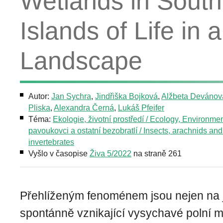
Wetlands in South
Islands of Life in 
Landscape
Autor:
Jan Sychra
,
Jindřiška Bojková
,
Alžbeta Devánov
Pliska
,
Alexandra Černá
,
Lukáš Pfeifer
Téma:
Ekologie, životní prostředí / Ecology, Environme
pavoukovci a ostatní bezobratlí / Insects, arachnids and
invertebrates
Vyšlo v časopise
Živa 5/2022
na straně 261
Přehlíženým fenoménem jsou nejen na 
spontánně vznikající vysychavé polní m