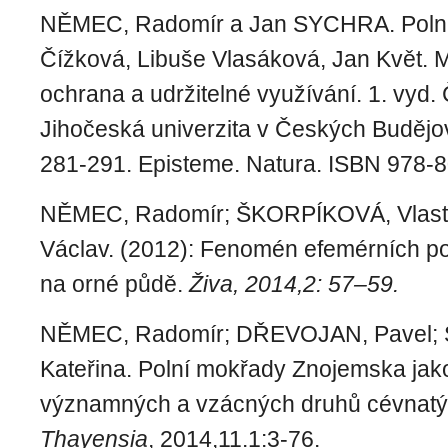
NĚMEC, Radomír a Jan SYCHRA. Polní
Čížková, Libuše Vlasáková, Jan Květ. M
ochrana a udržitelné využívání. 1. vyd.
Jihočeská univerzita v Českých Budějov
281-291. Episteme. Natura. ISBN 978-
NĚMEC, Radomír; ŠKORPÍKOVÁ, Vlast
Václav. (2012): Fenomén efemérních p
na orné půdě.
Živa, 2014,2: 57–59.
NĚMEC, Radomír; DŘEVOJAN, Pavel
Kateřina. Polní mokřady Znojemska jak
významných a vzácných druhů cévnatých
Thayensia
, 2014,11.1:3-76.