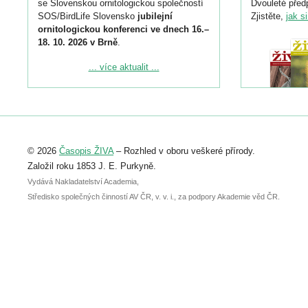
se Slovenskou ornitologickou společností
Dvouleté předp
SOS/BirdLife Slovensko
jubilejní
Zjistěte,
jak s
ornitologickou konferenci ve dnech 16.–
18. 10. 2026 v Brně
.
Podrobnější informace ke konferenci
... více aktualit ...
naleznete zde:
https://www.birdlife.cz/konference-2026/
Registrovat se můžete do 6. září.
Upozorňujeme, že termín pro odeslání
© 2026
Časopis ŽIVA
– Rozhled v oboru veškeré přírody.
abstraktu přihlášené přednášky nebo
posteru je už 30. června.
Založil roku 1853 J. E. Purkyně.
Vydává Nakladatelství Academia,
Středisko společných činností AV ČR, v. v. i., za podpory Akademie věd ČR.