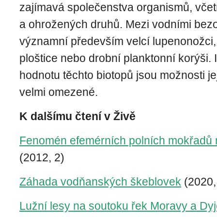
zajímavá společenstva organismů, vče
a ohrožených druhů. Mezi vodními bezo
významní především velcí lupenonožci, 
ploštice nebo drobní planktonní korýši. 
hodnotu těchto biotopů jsou možnosti je
velmi omezené.
K dalšímu čtení v Živě
Fenomén efemérních polních mokřadů 
(2012, 2)
Záhada vodňanských škeblovek
(2020,
Lužní lesy na soutoku řek Moravy a Dy