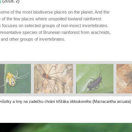
u
(2018, 2)
 some of the most biodiverse places on the planet. And the
of the few places where unspoiled lowland rainforest
es focuses on selected groups of non-­insect invertebrates.
esentative species of Bruneian rainforest from arachnids,
and other groups of invertebrates.
růstky a trny na zadečku chrání křižáka obloukového (Macracantha arcuata) p