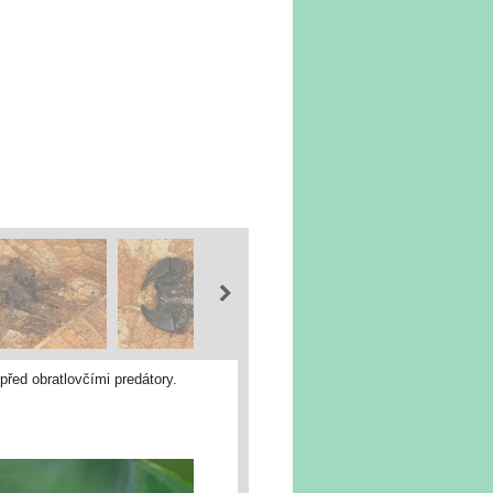
řed obratlovčími predátory.