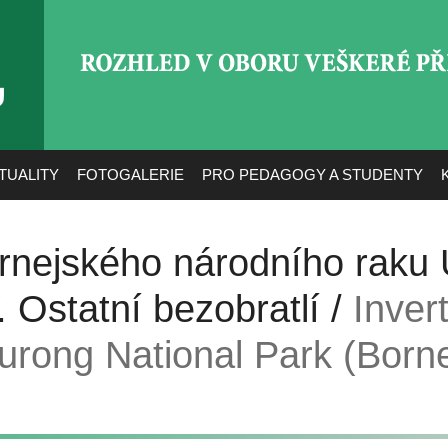
ROZHLED V OBORU VEŠ
TUALITY
FOTOGALERIE
PRO PEDAGOGY A STUDENTY
ornejského národního raku 
 Ostatní bezobratlí /
Inver
urong National Park (Borne