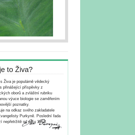
je to Živa?
s Živa je populárně vědecký
s přinášející příspěvky z
ických oborů a zvláštní rubriku
nou výuce biologie se zaměřením
novější poznatky.
je na odkaz svého zakladatele
vangelisty Purkyně. Poslední řada
í nepřetržitě od roku 1953.