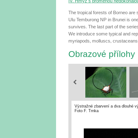
IV. Hmyz s proměnou nedokonalo
The tropical forests of Borneo are
Ulu Temburong NP in Brunei is one 
survives. The last part of the seri
We introduce some typical and repr
myriapods, molluscs, crustaceans 
Obrazové přílohy
Výstražné zbarvení a dva dlouhé vý
Foto F. Trnka