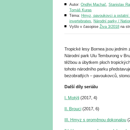
Autor:
Ondřej Machač
,
Stanislav R
Tomáš Kuras
Téma:
Hmyz, pavoukovci a ostatní b
invertebrates
,
Národní parky / Natio
Vyšlo v časopise
Živa 3/2018
na st
Tropické lesy Bornea jsou jedním z
Národní park Ulu Temburong v Brun
těžbou a úbytkem ploch tropických
tohoto národního parku představu
bezobratlých – pavoukovců, stono
Další díly seriálu
I. Motýli
(2017, 4)
II. Brouci
(2017, 6)
III. Hmyz s proměnou dokonalou
(