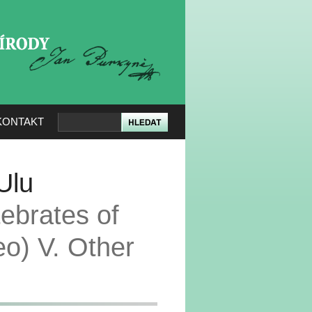
KERÉ PŘÍRODY
KONTAKT
Ulu
tebrates of
o) V. Other