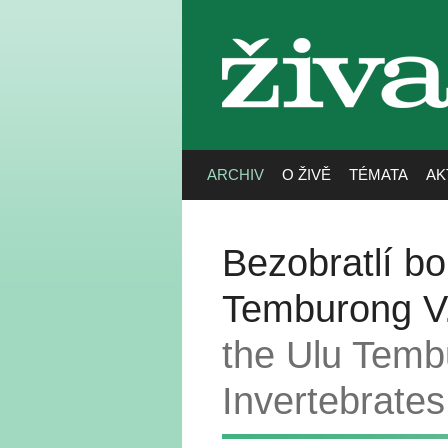
živa
ARCHIV
O ŽIVĚ
TÉMATA
AK
Bezobratlí b
Temburong V.
the Ulu Temb
Invertebrates