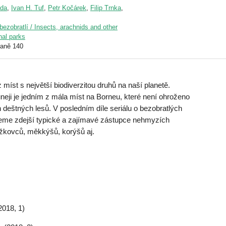
ada
,
Ivan H. Tuf
,
Petr Kočárek
,
Filip Trnka
,
ezobratlí / Insects, arachnids and other
nal parks
raně 140
 míst s největší biodiverzitou druhů na naší planetě.
eji je jedním z mála míst na Borneu, které není ohroženo
 deštných lesů. V posledním díle seriálu o bezobratlých
jeme zdejší typické a zajímavé zástupce nehmyzích
žkovců, měkkýšů, korýšů aj.
2018, 1)