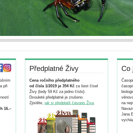
Předplatné Živy
Co 
tošním
Cena ročního předplatného
Časopi
a při
od čísla 1/2019 je 354 Kč
za šest čísel
časopi
Živy (tedy 59 Kč za jedno číslo).
biolog
ností
Dvouleté předplatné je zrušeno.
věnova
Zjistěte,
jak si předplatit časopis Živa
.
na nej
h 16.–
Navazu
Jana E
vycház
i