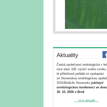
Aktuality
Česká společnost ornitologická v le
roce slaví 100. výročí svého vzniku 
té příležitosti pořádá ve spolupráci
se Slovenskou ornitologickou společ
SOS/BirdLife Slovensko
jubilejní
ornitologickou konferenci ve dnec
18. 10. 2026 v Brně
.
Podrobnější informace ke konferenc
... více aktualit ...
naleznete zde: