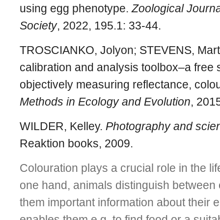
using egg phenotype.
Zoological Journa
Society
, 2022, 195.1: 33-44.
TROSCIANKO, Jolyon; STEVENS, Marti
calibration and analysis toolbox–a free s
objectively measuring reflectance, colou
Methods in Ecology and Evolution
, 201
WILDER, Kelley.
Photography and scie
Reaktion books, 2009.
Colouration plays a crucial role in the li
one hand, animals dis­tinguish between 
them important information about their
enables them e.g. to find food or a suit