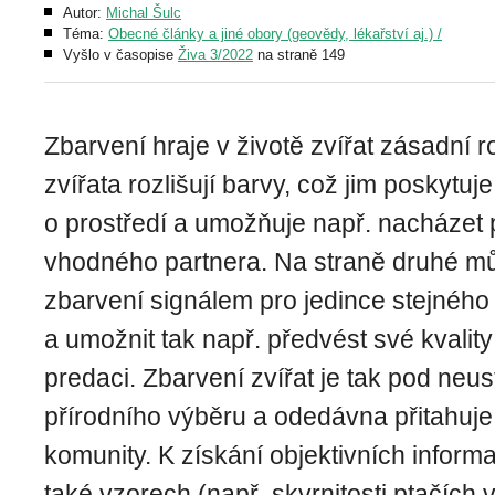
Autor:
Michal Šulc
Téma:
Obecné články a jiné obory (geovědy, lékařství aj.) /
Vyšlo v časopise
Živa 3/2022
na straně 149
Zbarvení hraje v životě zvířat zásadní r
zvířata rozlišují barvy, což jim poskytuj
o prostředí a umožňuje např. nacházet
vhodného partnera. Na straně druhé můž
zbarvení signálem pro jedince stejného 
a umožnit tak např. předvést své kvalit
predaci. Zbarvení zvířat je tak pod neu
přírodního výběru a odedávna přitahuj
komunity. K získání objektivních inform
také vzorech (např. skvrnitosti ptačích 