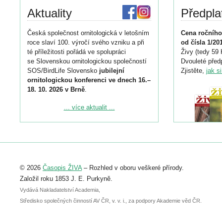
Aktuality
Předpla
Česká společnost ornitologická v letošním
Cena ročního
roce slaví 100. výročí svého vzniku a při
od čísla 1/20
té příležitosti pořádá ve spolupráci
Živy (tedy 59 
se Slovenskou ornitologickou společností
Dvouleté předp
SOS/BirdLife Slovensko
jubilejní
Zjistěte,
jak s
ornitologickou konferenci ve dnech 16.–
18. 10. 2026 v Brně
.
Podrobnější informace ke konferenci
... více aktualit ...
naleznete zde:
https://www.birdlife.cz/konference-2026/
Registrovat se můžete do 6. září.
Upozorňujeme, že termín pro odeslání
© 2026
Časopis ŽIVA
– Rozhled v oboru veškeré přírody.
abstraktu přihlášené přednášky nebo
posteru je už 30. června.
Založil roku 1853 J. E. Purkyně.
Vydává Nakladatelství Academia,
Středisko společných činností AV ČR, v. v. i., za podpory Akademie věd ČR.