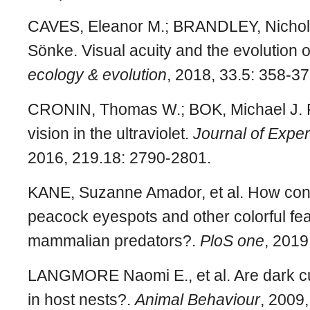
CAVES, Eleanor M.; BRANDLEY, Nicho
Sönke. Visual acuity and the evolution o
ecology & evolution
, 2018, 33.5: 358-37
CRONIN, Thomas W.; BOK, Michael J. 
vision in the ultraviolet.
Journal of Exper
2016, 219.18: 2790-2801.
KANE, Suzanne Amador, et al. How con
peacock eyespots and other colorful fea
mammalian predators?.
PloS one
, 2019
LANGMORE Naomi E., et al. Are dark c
in host nests?.
Animal Behaviour
, 2009