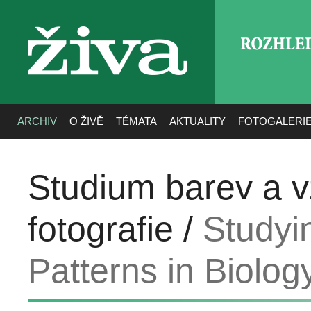
ROZHLE
živa
ARCHIV
O ŽIVĚ
TÉMATA
AKTUALITY
FOTOGALERI
Studium barev a v
fotografie /
Studyi
Patterns in Biolo