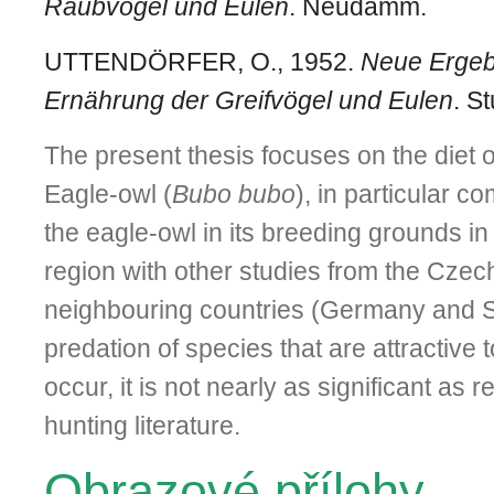
Raubvögel und Eulen
. Neudamm.
UTTENDÖRFER, O., 1952.
Neue Ergeb
Ernährung der Greifvögel und Eulen
. St
The present thesis focuses on the diet 
Eagle-owl (
Bubo bubo
), in particular c
the eagle-owl in its breeding grounds i
region with other studies from the Cze
neighbouring countries (Germany and S
predation of species that are attractive
occur, it is not nearly as significant as r
hunting literature.
Obrazové přílohy