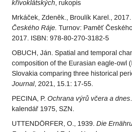
křivoklátských
, rukopis
Mrkáček, Zdeněk., Broulík Karel., 2017
Českého Ráje.
Turnov:
Paměť Českého 
2017.
ISBN:
978-80-270-3182-5
OBUCH, Ján. Spatial and temporal chang
composition of the Eurasian eagle-owl 
Slovakia comparing three historical per
Journal
, 2021, 15.1: 17-55.
PECINA, P.
Ochrana výrů včera a dnes
kalendář 1975, SZN.
UTTENDÖRFER, O., 1939.
Die Ernähr