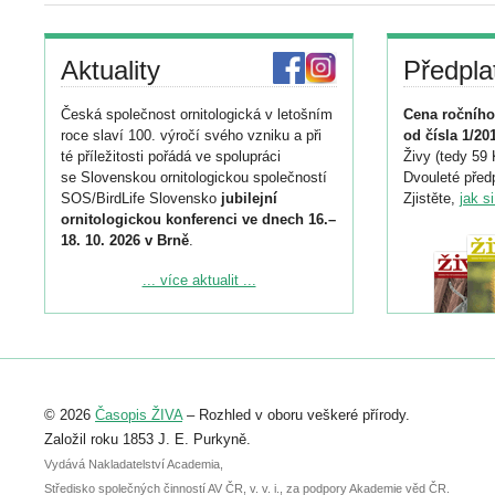
Aktuality
Předpla
Česká společnost ornitologická v letošním
Cena ročního
roce slaví 100. výročí svého vzniku a při
od čísla 1/20
té příležitosti pořádá ve spolupráci
Živy (tedy 59 
se Slovenskou ornitologickou společností
Dvouleté předp
SOS/BirdLife Slovensko
jubilejní
Zjistěte,
jak s
ornitologickou konferenci ve dnech 16.–
18. 10. 2026 v Brně
.
Podrobnější informace ke konferenci
... více aktualit ...
naleznete zde:
https://www.birdlife.cz/konference-2026/
Registrovat se můžete do 6. září.
Upozorňujeme, že termín pro odeslání
© 2026
Časopis ŽIVA
– Rozhled v oboru veškeré přírody.
abstraktu přihlášené přednášky nebo
posteru je už 30. června.
Založil roku 1853 J. E. Purkyně.
Vydává Nakladatelství Academia,
Středisko společných činností AV ČR, v. v. i., za podpory Akademie věd ČR.