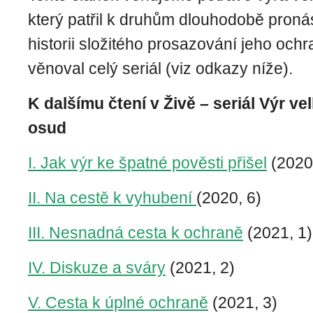
který patřil k druhům dlouhodobě pron
historii složitého prosazo­vání jeho och
věnoval celý seriál (viz odkazy níže).
K dalšímu čtení v Živě – seriál Výr ve
osud
I. Jak výr ke špatné pověsti přišel
(2020,
II. Na cestě k vyhubení
(2020, 6)
III. Nesnadná cesta k ochraně
(2021, 1)
IV. Diskuze a sváry
(2021, 2)
V. Cesta k úplné ochraně
(2021, 3)