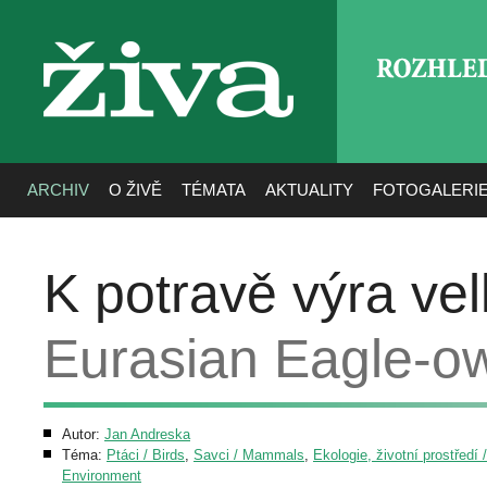
ROZHLE
živa
ARCHIV
O ŽIVĚ
TÉMATA
AKTUALITY
FOTOGALERI
K potravě výra ve
Eurasian Eagle-ow
Autor:
Jan Andreska
Téma:
Ptáci / Birds
,
Savci / Mammals
,
Ekologie, životní prostředí 
Environment