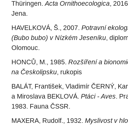
Thüringen.
Acta Ornithoecologica
, 2016
Jena.
HAVELKOVÁ, Š., 2007.
Potravní ekolog
(Bubo bubo) v Nízkém Jeseníku
, diplo
Olomouc.
HONCŮ, M., 1985.
Rozšíření a bionomi
na Českolipsku
, rukopis
BALÁT, František, Vladimír ČERNÝ, K
a Miroslava BEKLOVÁ.
Ptáci - Aves
. P
1983. Fauna ČSSR.
MAXERA, Rudolf., 1932.
Myslivost v hlo