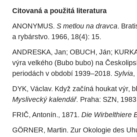
Citovaná a použitá literatura
ANONYMUS.
S metlou na dravca
. Brat
a rybárstvo. 1966, 18(4): 15.
ANDRESKA, Jan; OBUCH, Ján; KURKA, 
výra velkého (Bubo bubo) na Českolips
periodách v období 1939–2018.
Sylvia
,
DYK, Václav. Když začíná houkat výr, blí
Myslivecký kalendář.
Praha: SZN, 1983
FRIČ, Antonín., 1871.
Die Wirbelthiere
GÖRNER, Martin. Zur Okologie des Uhu