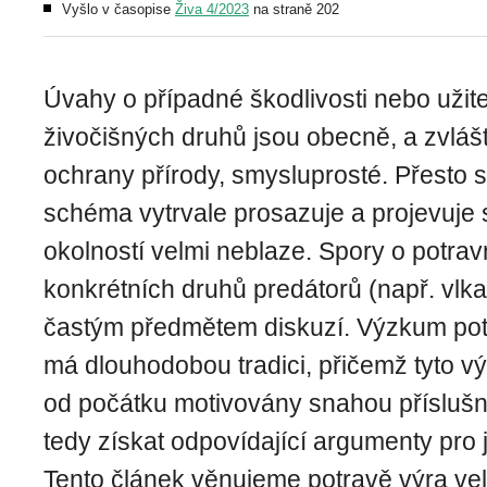
Vyšlo v časopise
Živa 4/2023
na straně 202
Úvahy o případné škodlivosti nebo užit
živočišných druhů jsou obecně, a zvláš
ochrany přírody, smysluprosté. Přesto 
schéma vytrvale prosazuje a projevuje 
okolností velmi neblaze. Spory o potrav
konkrétních druhů predátorů (např. vlka,
častým předmětem diskuzí. Výzkum pot
má dlouhodobou tradici, přičemž tyto v
od počátku motivovány snahou příslušné
tedy získat odpovídající argumenty pro 
Tento článek věnujeme potravě výra ve