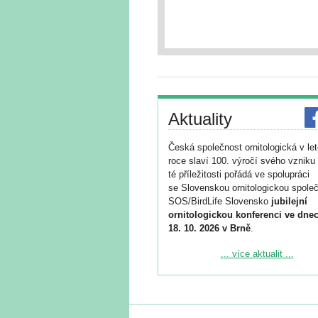
Aktuality
Česká společnost ornitologická v le
roce slaví 100. výročí svého vzniku 
té příležitosti pořádá ve spolupráci
se Slovenskou ornitologickou společ
SOS/BirdLife Slovensko
jubilejní
ornitologickou konferenci ve dnec
18. 10. 2026 v Brně
.
Podrobnější informace ke konferenc
... více aktualit ...
naleznete zde:
https://www.birdlife.cz/konference-2
Registrovat se můžete do 6. září.