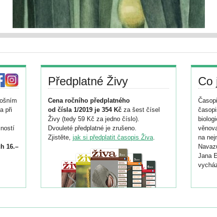
Předplatné Živy
Co 
tošním
Cena ročního předplatného
Časopi
a při
od čísla 1/2019 je 354 Kč
za šest čísel
časopi
Živy (tedy 59 Kč za jedno číslo).
biolog
ností
Dvouleté předplatné je zrušeno.
věnova
Zjistěte,
jak si předplatit časopis Živa
.
na nej
h 16.–
Navazu
Jana E
vycház
i
026/