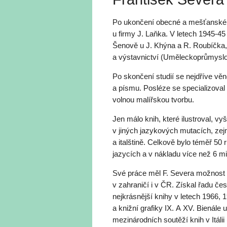
Po ukončení obecné a mešťanské š
u firmy J. Laňka. V letech 1945-4
Šenově u J. Khýna a R. Roubíčka, 
a výstavnictví (Uměleckoprůmyslo
Po skončení studií se nejdříve věn
a písmu. Posléze se specializoval
volnou malířskou tvorbu.
Jen málo knih, které ilustroval, v
v jiných jazykových mutacích, zejm
a italštině. Celkově bylo téměř 50 
jazycích a v nákladu více než 6 mi
Své práce měl F. Severa možnost 
v zahraničí i v ČR. Získal řadu če
nejkrásnější knihy v letech 1966,
a knižní grafiky IX. A XV. Bienále 
mezinárodních soutěží knih v Itálii