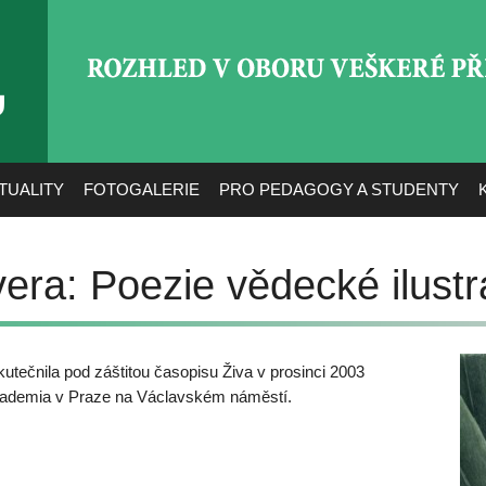
ROZHLED V OBORU VEŠ
TUALITY
FOTOGALERIE
PRO PEDAGOGY A STUDENTY
era: Poezie vědecké ilust
kutečnila pod záštitou časopisu Živa v prosinci 2003
 Academia v Praze na Václavském náměstí.