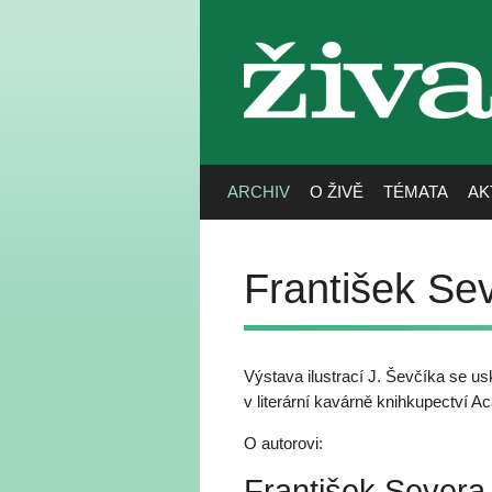
živa
ARCHIV
O ŽIVĚ
TÉMATA
AK
František Sev
Výstava ilustrací J. Ševčíka se us
v literární kavárně knihkupectví
O autorovi:
František Severa