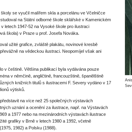
koly se vyučil malířem skla a porcelánu ve Včelničce
5 studoval na Státní odborné škole sklářské v Kamenickém
v letech 1947-52 na Vysoké škole pro ilustraci
vá škola) v Praze u prof. Josefa Nováka.
oval užité grafice, zvláště plakátu, novinové kresbě
 převážně na vědeckou ilustraci. Neopomíjel však ani
yšlo v češtině. Většina publikací byla vydávána pouze
éna v němčině, angličtině, francouzštině, španělštině
Anis
různých knižních titulů s ilustracemi F. Severy vydáno v 17
Sev
lionů výtisků.
představit na více než 25 společných výstavách
stných uznání a ocenění za ilustrace, např. na Výstavách
 1969 a 1977 nebo na mezinárodních výstavách ilustrace
užité grafiky v Brně v letech 1980 a 1992, včetně
 (1975, 1982) a Polsku (1988).