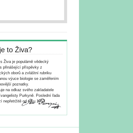
je to Živa?
s Živa je populárně vědecký
s přinášející příspěvky z
ických oborů a zvláštní rubriku
nou výuce biologie se zaměřením
novější poznatky.
je na odkaz svého zakladatele
vangelisty Purkyně. Poslední řada
í nepřetržitě od roku 1953.