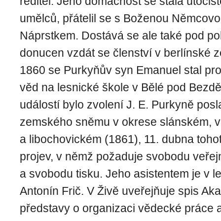
ředitel. Jeho domácnost se stala útoči
umělců, přátelil se s Boženou Němcovo
Náprstkem. Dostává se ale také pod poli
donucen vzdát se členství v berlínské 
1860 se Purkyňův syn Emanuel stal pro
věd na lesnické škole v Bělé pod Bez
událostí bylo zvolení J. E. Purkyně po
zemského sněmu v okrese slánském, 
a libochovickém (1861), 11. dubna toho
projev, v němž požaduje svobodu veře
a svobodu tisku. Jeho asistentem je v 
Antonín Frič. V Živě uveřejňuje spis Ak
představy o organizaci vědecké práce 