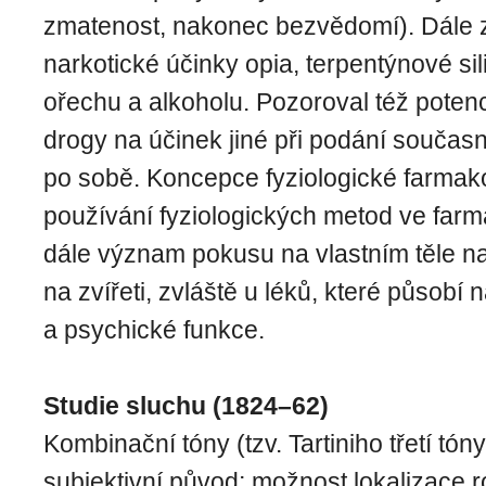
zmatenost, nakonec bezvědomí). Dále
narkotické účinky opia, terpentýnové s
ořechu a alkoholu. Pozoroval též potencu
drogy na účinek jiné při podání souča
po sobě. Koncepce fyziologické farmako
používání fyziologických metod ve farma
dále význam pokusu na vlastním těle na
na zvířeti, zvláště u léků, které působí
a psychické funkce.
Studie sluchu (1824–62)
Kombinační tóny (tzv. Tartiniho třetí tón
subjektivní původ; možnost lokalizace r