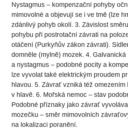
Nystagmus – kompenzační pohyby oční,
mimovolné a objevují se i ve tmě (lze hm
zdánlivý pohyb okolí. 3. Závislost směr
pohybu při postrotační závrati na polo
otáčení (Purkyňův zákon závrati). Sídlem
domněle (mylně) mozek. 4. Galvanická 
a nystagmus – podobné pocity a kompe
lze vyvolat také elektrickým proudem p
hlavou. 5. Závrať vzniká též omezením
v hlavě. 6. Mořská nemoc – stav podobn
Podobné příznaky jako závrať vyvolávaj
mozečku – směr mimovolních závraťov
na lokalizaci poranění.