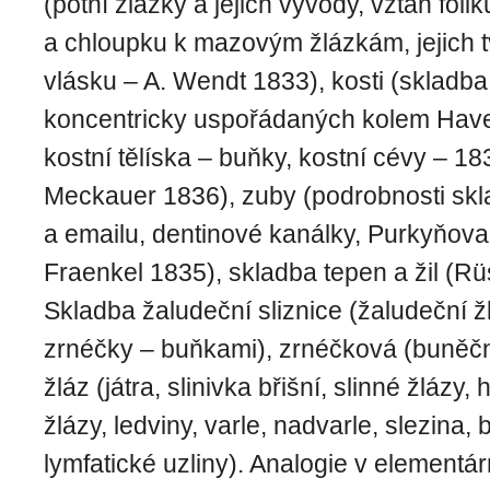
(potní žlázky a jejich vývody, vztah foli
a chloupku k mazovým žlázkám, jejich t
vlásku – A. Wendt 1833), kosti (skladba
koncentricky uspořádaných kolem Have
kostní tělíska – buňky, kostní cévy – 1
Meckauer 1836), zuby (podrobnosti skl
a emailu, dentinové kanálky, Purkyňova 
Fraenkel 1835), skladba tepen a žil (Rü
Skladba žaludeční sliznice (žaludeční ž
zrnéčky – buňkami), zrnéčková (buněčn
žláz (játra, slinivka břišní, slinné žláz
žlázy, ledviny, varle, nadvarle, slezina, b
lymfatické uzliny). Analogie v elementár