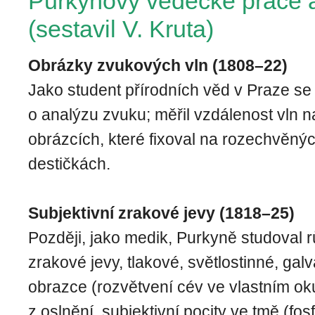
Purkyňovy vědecké práce 
(sestavil V. Kruta)
Obrázky zvukových vln (1808–22)
Jako student přírodních věd v Praze se
o analýzu zvuku; měřil vzdálenost vln 
obrázcích, které fixoval na rozechvěný
destičkách.
Subjektivní zrakové jevy (1818–25)
Později, jako medik, Purkyně studoval r
zrakové jevy, tlakové, světlostinné, gal
obrazce (rozvětvení cév ve vlastním ok
z oslnění, subjektivní pocity ve tmě (fo