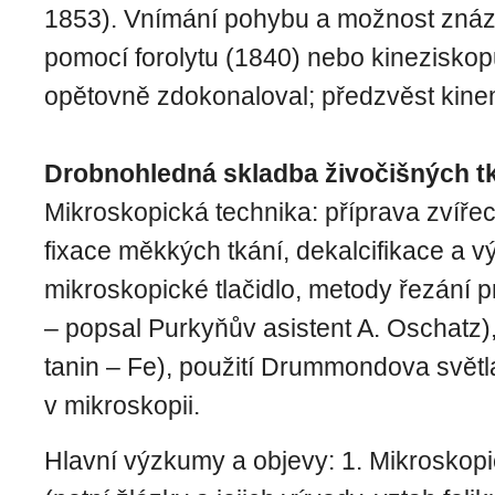
1853). Vnímání pohybu a možnost zná
pomocí forolytu (1840) nebo kineziskop
opětovně zdokonaloval; předzvěst kine
Drobnohledná skladba živočišných tk
Mikroskopická technika: příprava zvířec
fixace měkkých tkání, dekalcifikace a v
mikroskopické tlačidlo, metody řezání 
– popsal Purkyňův asistent A. Oschatz),
tanin – Fe), použití Drummondova světl
v mikroskopii.
Hlavní výzkumy a objevy: 1. Mikroskop