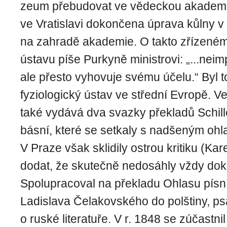
zeum přebudovat ve vědeckou akademi
ve Vratislavi dokončena úprava kůlny v 
na zahradě akade­mie. O takto zřízeném
ústavu píše Purkyně ministrovi: „...nei
ale přesto vyhovuje svému účelu.“ Byl t
fyziologický ústav ve střední Evropě. Ve
také vydává dva svazky překladů Schill
básní, které se setkaly s nadšeným oh
V Praze však sklidily ostrou kritiku (Kar
dodat, že skutečně nedosáhly vždy dok
Spolupracoval na překladu Ohlasu písn
Ladislava Čelakovského do polštiny, ps
o ruské literatuře. V r. 1848 se zúčastn