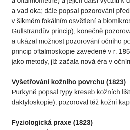
a oftalmometrie) a jejich další využití k
a vad oka; dále popsal pozorování pře
v šikmém fokálním osvětlení a biomikro
Gullstrandův princip), konečně pozorov
a ukázal možnost pozorování očního po
princip oftalmoskopie zavedené v r. 1
jako metody, jíž začala nová éra v očním
Vyšetřování kožního povrchu (1823)
Purkyně popsal typy kreseb kožních lišt
daktyloskopie), pozoroval též kožní kap
Fyziologická praxe (1823)