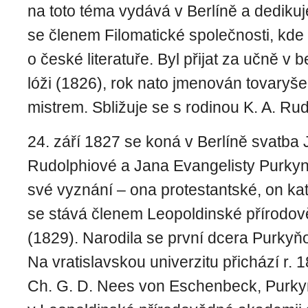
na toto téma vydává v Berlíně a dedikuj
se členem Filomatické společnosti, kde 
o české literatuře. Byl přijat za učně v
lóži (1826), rok nato jmenován tovaryš
mistrem. Sbližuje se s rodinou K. A. Ru
24. září 1827 se koná v Berlíně svatba 
Rudolphiové a Jana Evangelisty Purkyn
své vyznání – ona protestantské, on ka
se stává členem Leopoldinské přírodo
(1829). Narodila se první dcera Purkyň
Na vratislavskou univerzitu přichází r. 
Ch. G. D. Nees von Eschenbeck, Purkyn