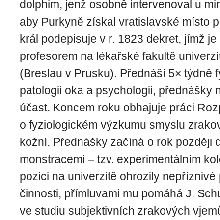
dolphim, jenž osobně intervenoval u min
aby Purkyně získal vratislavské místo 
král podepisuje v r. 1823 dekret, jímž 
profesorem na lékařské fakultě univerzit
(Breslau v Prusku). Přednáší 5× týdně fy
patologii oka a psychologii, přednášky 
účast. Koncem roku obhajuje práci Roz
o fyziologickém výzkumu smyslu zrakov
kožní. Přednášky začíná o rok později 
monstracemi – tzv. experimentálním ko
pozici na univerzitě ohrozily nepřízniv
činnosti, přímluvami mu pomáhá J. Sch
ve studiu subjektivních zrakových vjem