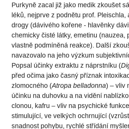
Purkyně zacal již jako medik zkoušet 
léků, nejprve z podnětu prof. Pleischla,
drogy (dávivého kořene - hlavěnky dávi
chemicky čisté látky, emetinu (nauzea, p
vlastně podmíněná reakce). Další zkou
navazovalo na jeho výzkum subjektivní
Popsal účinky extraktu z náprstníku (
Dig
před očima jako časný příznak intoxikac
zlomocného (
Atropa belladonna
) – vliv
účinku na duhovku a na vidění nablízk
clonou, kafru – vliv na psychické funk
stimulující, ve velkých ochrnující (vzrů
snadnost pohybu, rychlé střídání myšle