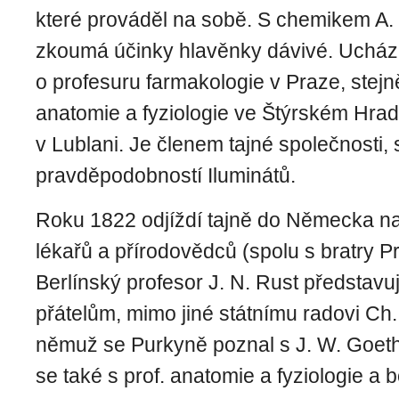
které prováděl na sobě. S chemikem A. 
zkoumá účinky hlavěnky dávivé. Ucház
o profesuru farmakologie v Praze, stejn
anatomie a fyziologie ve Štýrském Hrad
v Lublani. Je členem tajné společnosti, 
pravděpodobností Iluminátů.
Roku 1822 odjíždí tajně do Německa n
lékařů a přírodovědců (spolu s bratry P
Berlínský profesor J. N. Rust představ
přátelům, mimo jiné státnímu radovi Ch. 
němuž se Purkyně poznal s J. W. Goet
se také s prof. anatomie a fyziologie a 