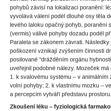
pohybů závisí na lokalizaci poranění: l
vyvolává válení podél dlouhé osy těla 
levého laloku opačný pohyb, poranění st
(vermis) válivé pohyby dozadu podél pří
Paralela se zákonem závrati. Následky
poškození vznikají zvýšením činnosti dr
posilované "drážděním orgánu hybnosti
uveřejnil podobné nálezy. Mozeček má 
1. k svalovému systému – v animálním ž
volní pohyby; 2. k vlastnímu mozku – v
a percepcím vytváří představu prostoru
Zkoušení léku – fyziologická farmako