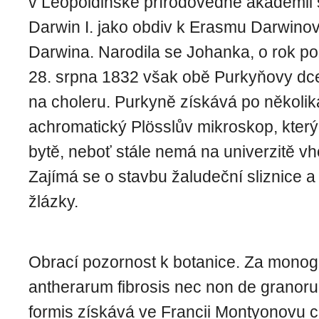
v Leopoldinské přírodovědné akademii
Darwin I. jako obdiv k Erasmu Darwinov
Darwina. Narodila se Johanka, o rok po
28. srpna 1832 však obě Purkyňovy dce
na choleru. Purkyně získává po ně­kolika
achromatický Plösslův mikroskop, kter
bytě, neboť stále nemá na univerzitě vh
Zajímá se o stavbu žaludeční sliznice a
žlázky.
Obrací pozornost k botanice. Za monogra
antherarum fibrosis nec non de granoru
formis získává ve Francii Montyonovu c