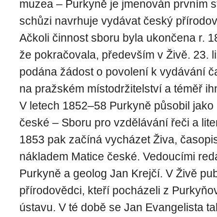
muzea – Purkyně je jmenován prvním st
schůzi navrhuje vydávat český přírodo
Ačkoli činnost sboru byla ukončena r. 185
že pokračovala, především v Živě. 23. l
podána žádost o povolení k vydávání č
na pražském místodržitelství a téměř i
V letech 1852–58 Purkyně působil jako 
české – Sboru pro vzdělávání řeči a lite
1853 pak začíná vycházet Živa, ča­sopis
nákladem Matice české. Vedoucími redak
Purkyně a geolog Jan Krejčí. V Živě pub
přírodovědci, kteří pocházeli z Purkyňo
ústavu. V té době se Jan Evangelista ta