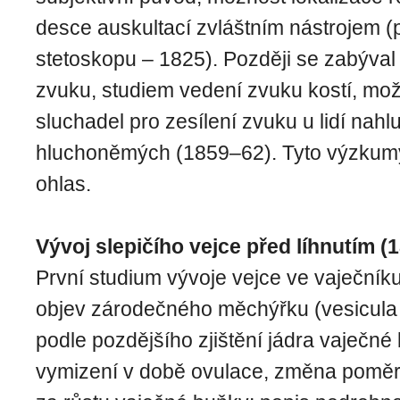
desce auskultací zvláštním nástrojem 
stetoskopu – 1825). Později se zabýval
zvuku, studiem vedení zvuku kostí, možn
sluchadel pro zesílení zvuku u lidí nahlu
hluchoněmých (1859–62). Tyto výzkum
ohlas.
Vývoj slepičího vejce před líhnutím (
První studium vývoje vejce ve vaječník
objev zárodečného měchýřku (vesicula g
podle pozdějšího zjištění jádra vaječné
vymizení v době ovulace, změna poměr