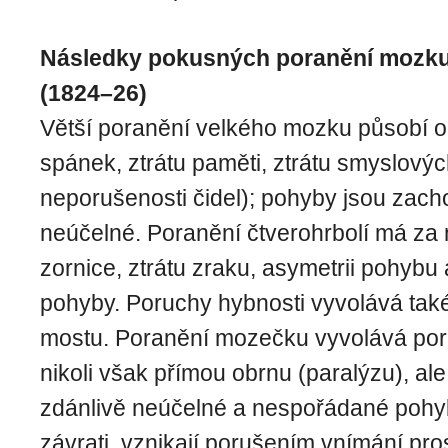
Následky pokusných poranění mozk
(1824–26)
Větší poranění velkého mozku působí o
spánek, ztrátu paměti, ztrátu smyslových
neporušenosti čidel); pohyby jsou zach
neúčelné. Poranění čtverohrbolí má za 
zornice, ztrátu zraku, asymetrii pohybu 
pohyby. Poruchy hybnosti vyvolává tak
mostu. Poranění mozečku vyvolává por
nikoli však přímou obrnu (paralýzu), ale
zdánlivě neúčelné a nespořádané pohy
závrati, vznikají porušením vnímání pro