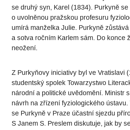
se druhý syn, Karel (1834). Purkyně s
o uvolněnou pražskou profesuru fyziolo
umírá manželka Julie. Purkyně zůstáv
a sotva ročním Karlem sám. Do konce ži
neožení.
Z Purkyňovy iniciativy byl ve Vratislavi
studentský spolek To­warzystwo Literack
ná­rodní a politické uvědomění. Ministr
návrh na zřízení fy­ziologického ústavu.
se Purkyně v Praze účastní sjezdu přír
S Janem S. Preslem diskutuje, jak by s