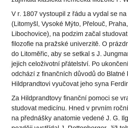
V r. 1807 vystoupil z řádu a vydal se n
(Litomyšl, Vysoké Mýto, Přelouč, Praha
Libochovice), na podzim začal studovat
filozofie na pražské univerzitě. O prázd
do Litoměřic, aby se setkal s J. Jungm
jejich celoživotní přátelství. Po ukončen
odchází z finančních důvodů do Blatné
Hildprandtovi vyučovat jeho syna Ferdi
Za Hildprandtovy finanční pomoci se vr
studovat medicínu. Hned v prvním ročn
na přednášky anatomie vedené J. G. Il