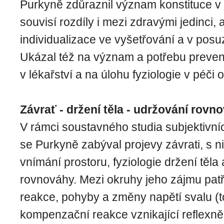
Purkyně zdůraznil význam konstituce v l
souvisí rozdíly i mezi zdravými jedinci, 
individualizace ve vyšetřování a v po
Ukázal též na význam a potřebu preven
v lékařství a na úlohu fyziologie v péči 
Závrať - držení těla - udržování rovn
V rámci soustavného studia subjektivn
se Purkyně zabýval projevy závrati, s n
vnímání prostoru, fyziologie držení těla
rovnováhy. Mezi okruhy jeho zájmu patři
reakce, pohyby a změny napětí svalu (t
kompenzační reakce vznikající reflexně