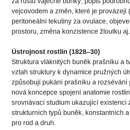
za růstu vaječné buňky; popis podrobno
vejcovodem a změn, které je provázejí
peritoneální tekutiny za ovulace, objeve
prostoru, změna konzistence žloutku aj.
Ústrojnost rostlin (1828–30)
Struktura vláknitých buněk prašníku a t
vztah struktury k dynamice pružných út
způsobují pukání prašníku a rozsévání 
nová koncepce spojení anatomie rostlin s
srovnávací studium ukazující existenci
strukturních typů buněk, konstantních a
pro rod a druh.