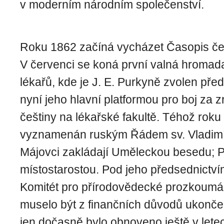
v moderním národním společenství.
Roku 1862 začíná vycházet Časopis če
V červenci se koná první valná hromad
lékařů, kde je J. E. Purkyně zvolen pře
nyní jeho hlavní platformou pro boj za 
češtiny na lékařské fakultě. Téhož roku
vyznamenán ruským Řádem sv. Vladimír
Májovci zakládají Uměleckou be­sedu; P
místostarostou. Pod jeho předsednictví
Komitét pro přírodovědecké prozkoumán
muselo být z finančních dů­vodů ukonče
jen dočasně bylo obnoveno ještě v lete