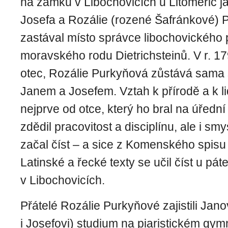
na zámku v Libochovicích u Litoměřic ja
Josefa a Rozálie (rozené Šafránkové) 
zastával místo správce libochovického 
moravského rodu Dietrichsteinů. V r. 1
otec, Rozálie Purkyňová zůstává sama
Janem a Josefem. Vztah k přírodě a k l
nejprve od otce, který ho bral na úřední
zdědil pracovitost a disciplínu, ale i sm
začal číst – a sice z Komenského spisu 
Latinské a řecké texty se učil číst u pát
v Libochovicích.
Přátelé Rozálie Purkyňové zajistili Jano
i Josefovi) studium na piaristickém gym