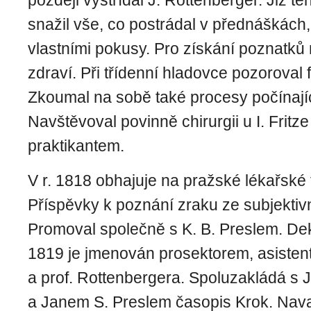
později vystřídal J. Rottenberger. Již t
snažil vše, co postrádal v přednáškách
vlastními pokusy. Pro získání poznatků 
zdraví. Při třídenní hladovce pozoroval 
Zkoumal na sobě také procesy počínají
Navštěvoval povinně chirurgii u I. Fritze
praktikantem.
V r. 1818 obhajuje na pražské lékařské f
Příspěvky k poznání zraku ze subjektiv
Promoval společně s K. B. Preslem. De
1819 je jmenován prosektorem, asistent
a prof. Rottenbergera. Spoluzakládá 
a Janem S. Preslem časopis Krok. Nav