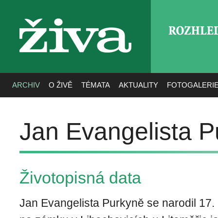
ROZHLE
živa
ARCHIV
O ŽIVĚ
TÉMATA
AKTUALITY
FOTOGALERI
Jan Evangelista P
Životopisná data
Jan Evangelista Purkyně se narodil 17.