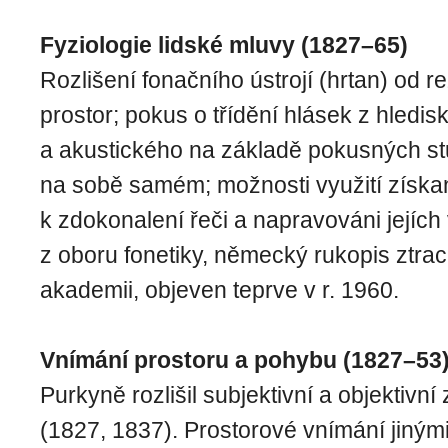
Fyziologie lidské mluvy (1827–65)
Rozlišení fonačního ústrojí (hrtan) od 
prostor; pokus o třídění hlásek z hledis
a akustického na základě pokusných stu
na sobě samém; možnosti využití získ
k zdokonalení řeči a napravováni jejíc
z oboru fonetiky, německý rukopis ztrac
akademii, objeven teprve v r. 1960.
Vnímání prostoru a pohybu (1827–53
Purkyně rozlišil subjektivní a objektivní
(1827, 1837). Prostorové vnímání jiným