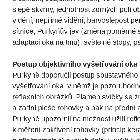
slepé skvrny, jednotnost zorných polí ob
vidění, nepřímé vidění, barvoslepost per
sítnice, Purkyňův jev (změna poměrné s
adaptaci oka na tmu), světelné stopy, p
Postup objektivního vyšetřování oka 
Purkyně doporučil postup soustavného 
vyšetřování oka, v němž je pozoruhodn
reflexních obrázků. Plamen svíčky se zr
a zadní ploše rohovky a pak na přední 
Purkyně upozornil na možnost užití ref
k měření zakřivení rohovky (princip ker