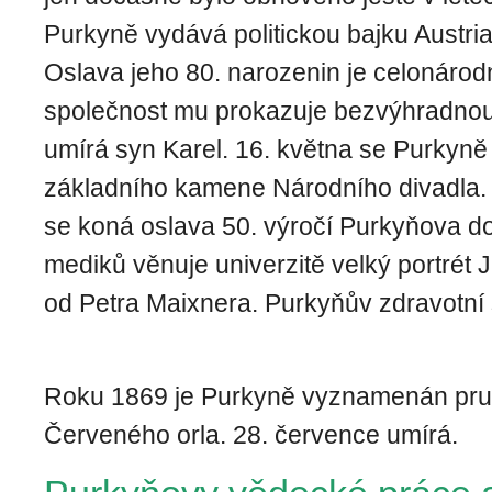
Purkyně vydává politickou bajku Austria
Oslava jeho 80. narozenin je celonárodn
společnost mu prokazuje bezvýhradnou 
umírá syn Karel. 16. května se Purkyně
základního ka­mene Národního divadla. 
se koná oslava 50. výročí Purkyňova do
mediků věnuje univerzitě velký portrét 
od Petra Maixnera. Purkyňův zdravotní 
Roku 1869 je Purkyně vyznamenán pr
Červeného orla. 28. července umírá.