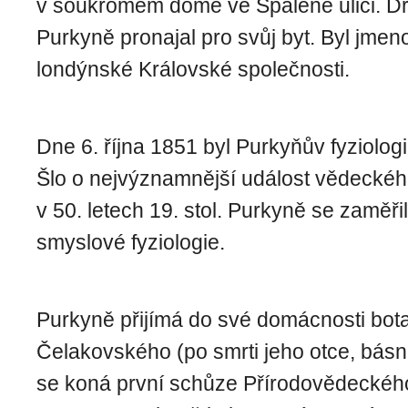
v soukromém domě ve Spálené ulici. Dr
Purkyně pronajal pro svůj byt. Byl jme
londýn­ské Královské společnosti.
Dne 6. října 1851 byl Purkyňův fyziolog
Šlo o nejvýznamnější událost vědeckého 
v 50. letech 19. stol. Purkyně se zaměř
smyslové fyziologie.
Purkyně přijímá do své domácnosti bot
Čelakovského (po smrti jeho otce, básní
se koná první schůze Přírodovědecké