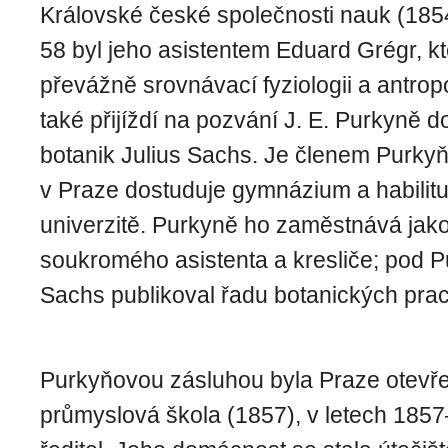
Královské české společnosti nauk (185
58 byl jeho asistentem Eduard Grégr, k
převážně srovnávací fyziologii a antropo
také přijíždí na pozvání J. E. Purkyně do
botanik Julius Sachs. Je členem Purky
v Praze dostuduje gymnázium a habilitu
univerzitě. Purkyně ho zaměstnává jak
soukromého asistenta a kresliče; pod 
Sachs publikoval řadu botanických prací
Purkyňovou zásluhou byla Praze otevř
průmyslová škola (1857), v letech 1857–