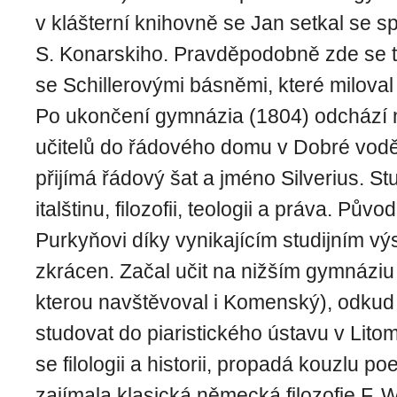
v klášterní knihovně se Jan setkal se s
S. Konarskiho. Pravděpodobně zde se 
se Schillerovými básněmi, které miloval 
Po ukončení gymnázia (1804) odchází 
učitelů do řádového domu v Dobré vodě
přijímá řádový šat a jméno Silverius. St
italštinu, filozofii, teologii a práva. Původ
Purkyňovi díky vynikajícím studijním v
zkrácen. Začal učit na nižším gymnáziu 
kterou navštěvoval i Komenský), odkud
studovat do piaristického ústavu v Litom
se filologii a historii, propadá kouzlu po
zajímala klasická německá filozofie F. W