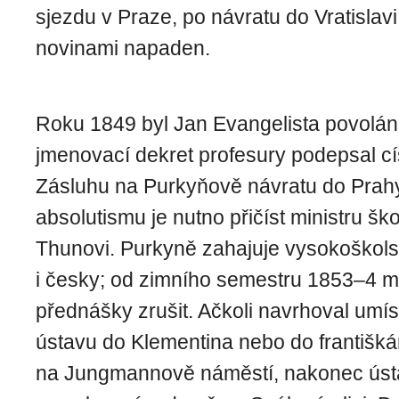
sjezdu v Praze, po návratu do Vratislavi
novinami napaden.
Roku 1849 byl Jan Evangelista povolán
jmenovací de­kret profesury podepsal cís
Zásluhu na Purkyňově návratu do Prah
absolutismu je nutno přičíst ministru ško
Thunovi. Purkyně zahajuje vysokoškols
i česky; od zimního semestru 1853–4 
přednášky zrušit. Ačkoli navrhoval umís
ústavu do Klementina nebo do františk
na Jungmannově náměstí, nakonec ústa