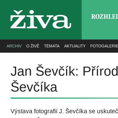
ROZHLE
živa
ARCHIV
O ŽIVĚ
TÉMATA
AKTUALITY
FOTOGALERI
Jan Ševčík: Přírod
Ševčíka
Výstava fotografií J. Ševčíka se uskuteč