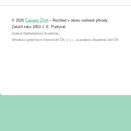
Registrovat se můžete do 6. září.
Upozorňujeme, že termín pro odeslání
© 2026
Časopis ŽIVA
– Rozhled v oboru veškeré přírody.
abstraktu přihlášené přednášky nebo
posteru je už 30. června.
Založil roku 1853 J. E. Purkyně.
Vydává Nakladatelství Academia,
Středisko společných činností AV ČR, v. v. i., za podpory Akademie věd ČR.