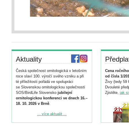
Aktuality
Předpla
Česká společnost ornitologická v letošním
Cena ročního
roce slaví 100. výročí svého vzniku a při
od čísla 1/20
té příležitosti pořádá ve spolupráci
Živy (tedy 59 
se Slovenskou ornitologickou společností
Dvouleté předp
SOS/BirdLife Slovensko
jubilejní
Zjistěte,
jak s
ornitologickou konferenci ve dnech 16.–
18. 10. 2026 v Brně
.
Podrobnější informace ke konferenci
... více aktualit ...
naleznete zde:
https://www.birdlife.cz/konference-2026/