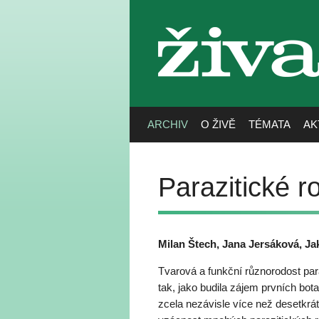
živa
ARCHIV
O ŽIVĚ
TÉMATA
AK
Parazitické ro
Milan Štech, Jana Jersáková, Ja
Tvarová a funkční různorodost para
tak, jako budila zájem prvních bot
zcela nezávisle více než desetkrát,