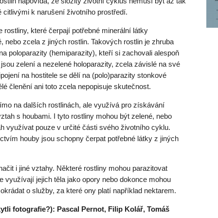
tlin napovídá, že složitý životní cyklus nemusí být až tak
citlivými k narušení životního prostředí.
rostliny, které čerpají potřebné minerální látky
, nebo zcela z jiných rostlin. Takových rostlin je zhruba
na poloparazity (hemiparazity), kteří si zachovali alespoň
sou zelení a nezelené holoparazity, zcela závislé na své
ipojení na hostitele se dělí na (polo)parazity stonkové
é členění ani toto zcela nepopisuje skutečnost.
římo na dalších rostlinách, ale využívá pro získávání
ztah s houbami. I tyto rostliny mohou být zelené, nebo
 využívat pouze v určité části svého životního cyklu.
ctvím houby jsou schopny čerpat potřebné látky z jiných
it i jiné vztahy. Některé rostliny mohou parazitovat
 že využívají jejich těla jako opory nebo dokonce mohou
 okrádat o služby, za které ony platí například nektarem.
ytli fotografie?): Pascal Pernot, Filip Kolář, Tomáš