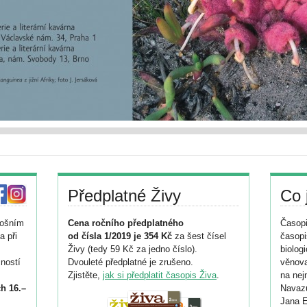
Předplatné Živy
Co 
tošním
Cena ročního předplatného
Časopi
a při
od čísla 1/2019 je 354 Kč
za šest čísel
časopi
Živy (tedy 59 Kč za jedno číslo).
biolog
ností
Dvouleté předplatné je zrušeno.
věnova
Zjistěte,
jak si předplatit časopis Živa
.
na nej
h 16.–
Navazu
Jana E