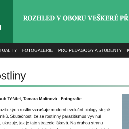
ROZHLED V OBORU VEŠ
TUALITY
FOTOGALERIE
PRO PEDAGOGY A STUDENTY
stliny
kub Těšitel, Tamara Malinová - Fotografie
zitických rostlin
vzrušuje
moderní evoluční biology stejně
aniků. Skutečnost, že se rostlinný parazitismus vyvinul
 ukazuje, jak je tato strategie lákavá. Na druhou stranu