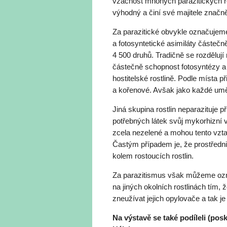
vzácnost mnohých parazitických ros
výhodný a činí své majitele značně 
Za parazitické obvykle označujeme 
a fotosyntetické asimiláty částečně
4 500 druhů. Tradičně se rozdělují 
částečně schopnost fotosyntézy a j
hostitelské rostlině. Podle místa př
a kořenové. Avšak jako každé uměl
Jiná skupina rostlin neparazituje p
potřebných látek svůj mykorhizní v
zcela nezelené a mohou tento vztah
Častým případem je, že prostředni
kolem rostoucích rostlin.
Za parazitismus však můžeme označ
na jiných okolních rostlinách tím,
zneužívat jejich opylovače a tak je
Na výstavě se také podíleli (posk