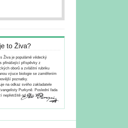
je to Živa?
s Živa je populárně vědecký
s přinášející příspěvky z
ických oborů a zvláštní rubriku
nou výuce biologie se zaměřením
novější poznatky.
je na odkaz svého zakladatele
vangelisty Purkyně. Poslední řada
í nepřetržitě od roku 1953.