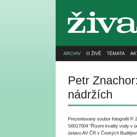
živa
ARCHIV
O ŽIVĚ
TÉMATA
AK
Petr Znachor:
nádržích
Prezentovaný soubor fotografií P. 
S6017004 "Řízení kvality vody v ú
ústavu AV ČR v Českých Budějovi