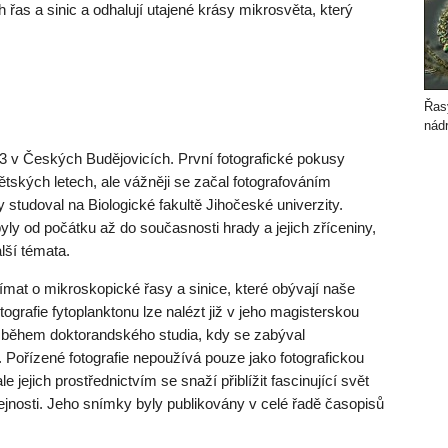
 řas a sinic a odhalují utajené krásy mikrosvěta, který
Řasy
nád
73 v Českých Budějovicích. První fotografické pokusy
dětských letech, ale vážněji se začal fotografováním
 studoval na Biologické fakultě Jihočeské univerzity.
yly od počátku až do současnosti hrady a jejich zříceniny,
alší témata.
ímat o mikroskopické řasy a sinice, které obývají naše
otografie fytoplanktonu lze nalézt již v jeho magisterskou
 i během doktorandského studia, kdy se zabýval
Pořízené fotografie nepoužívá pouze jako fotografickou
jejich prostřednictvím se snaží přiblížit fascinující svět
řejnosti. Jeho snímky byly publikovány v celé řadě časopisů