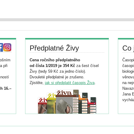
Předplatné Živy
Co 
tošním
Cena ročního předplatného
Časopi
a při
od čísla 1/2019 je 354 Kč
za šest čísel
časopi
Živy (tedy 59 Kč za jedno číslo).
biolog
ností
Dvouleté předplatné je zrušeno.
věnova
Zjistěte,
jak si předplatit časopis Živa
.
na nej
h 16.–
Navazu
Jana E
vycház
i
026/