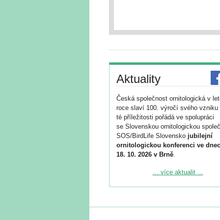
Aktuality
Česká společnost ornitologická v le
roce slaví 100. výročí svého vzniku 
té příležitosti pořádá ve spolupráci
se Slovenskou ornitologickou společ
SOS/BirdLife Slovensko
jubilejní
ornitologickou konferenci ve dnec
18. 10. 2026 v Brně
.
Podrobnější informace ke konferenc
... více aktualit ...
naleznete zde:
https://www.birdlife.cz/konference-2
Registrovat se můžete do 6. září.