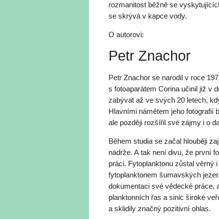
rozmanitost běžně se vyskytujících
se skrývá v kapce vody.
O autorovi:
Petr Znachor
Petr Znachor se narodil v roce 19
s fotoaparátem Corina učinil již v 
zabývat až ve svých 20 letech, kdy
Hlavními námětem jeho fotografií b
ale později rozšířil své zájmy i o d
Během studia se začal hlouběji zaj
nádrže. A tak není divu, že první f
práci. Fytoplanktonu zůstal věrný
fytoplanktonem šumavských jezer. 
dokumentaci své vědecké práce, ale 
planktonních řas a sinic široké ve
a sklidily značný pozitivní ohlas.