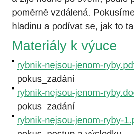
poměrně vzdálená. Pokusíme 
hladinu a podívat se, jak to t
Materiály k výuce
rybnik-nejsou-jenom-ryby.pd
pokus_zadání
rybnik-nejsou-jenom-ryby.d
pokus_zadání
rybnik-nejsou-jenom-ryby-1.
pokus_postup a výsledky