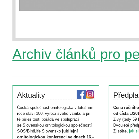
Archiv článků pro p
Aktuality
Předpla
Česká společnost ornitologická v letošním
Cena ročního
roce slaví 100. výročí svého vzniku a při
od čísla 1/20
té příležitosti pořádá ve spolupráci
Živy (tedy 59 
se Slovenskou ornitologickou společností
Dvouleté předp
SOS/BirdLife Slovensko
jubilejní
Zjistěte,
jak s
ornitologickou konferenci ve dnech 16.–