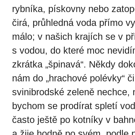
rybníka, pískovny nebo zato
čirá, průhledná voda přímo vy
málo; v našich krajích se v p
s vodou, do které moc nevidí
zkrátka „špinavá“. Někdy dok
nám do „hrachové polévky“ či
svinibrodské zeleně nechce, n
bychom se prodírat spletí vod
často ještě po kotníky v bahn
a žije hodně po svém, podle 