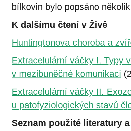
bílkovin bylo popsáno několik
K dalšímu čtení v Živě
Huntingtonova choroba a zví
Extracelulární váčky I. Typy v
v mezibuněčné komunikaci
(2
Extracelulární váčky II. Exo
u patofyziologických stavů č
Seznam použité literatury a