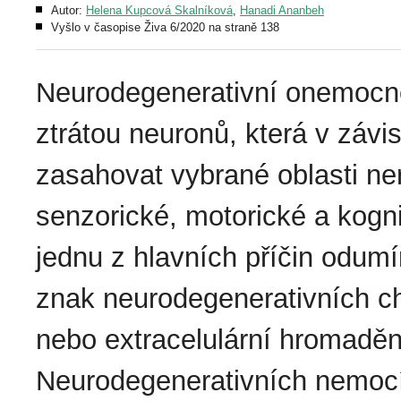
Autor:
Helena Kupcová Skalníková
,
Hanadi Ananbeh
Vyšlo v časopise Živa 6/2020 na straně 138
Neurodegenerativní onemocně
ztrátou neuronů, která v závi
zasahovat vybrané oblasti ne
senzorické, motorické a kogni
jednu z hlavních příčin odumí
znak neurodegenerativních ch
nebo extracelulární hromaděn
Neurodegenerativních nemocí