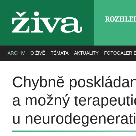
ROZHLE
živa
ARCHIV
O ŽIVĚ
TÉMATA
AKTUALITY
FOTOGALERI
Chybně poskládané
a možný terapeutic
u neurodegenerat