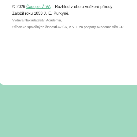
Upozorňujeme, že termín pro odeslání
© 2026
Časopis ŽIVA
– Rozhled v oboru veškeré přírody.
abstraktu přihlášené přednášky nebo
posteru je už 30. června.
Založil roku 1853 J. E. Purkyně.
Vydává Nakladatelství Academia,
Středisko společných činností AV ČR, v. v. i., za podpory Akademie věd ČR.