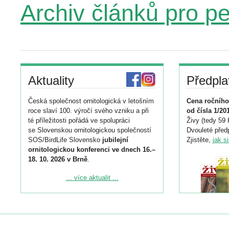
Archiv článků pro p
Aktuality
Předpla
Česká společnost ornitologická v letošním
Cena ročního
roce slaví 100. výročí svého vzniku a při
od čísla 1/20
té příležitosti pořádá ve spolupráci
Živy (tedy 59 
se Slovenskou ornitologickou společností
Dvouleté předp
SOS/BirdLife Slovensko
jubilejní
Zjistěte,
jak s
ornitologickou konferenci ve dnech 16.–
18. 10. 2026 v Brně
.
Podrobnější informace ke konferenci
... více aktualit ...
naleznete zde:
https://www.birdlife.cz/konference-2026/
Registrovat se můžete do 6. září.