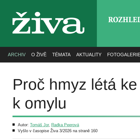
ROZHLE
živa
ARCHIV
O ŽIVĚ
TÉMATA
AKTUALITY
FOTOGALERI
Proč hmyz létá ke 
k omylu
Autor:
Tomáš Jor
,
Radka Peerová
Vyšlo v časopise Živa 3/2026 na straně 160