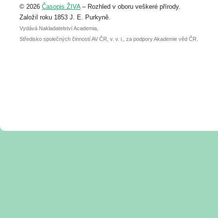
© 2026
Časopis ŽIVA
– Rozhled v oboru veškeré přírody.
abstraktu přihlášené přednášky nebo
posteru je už 30. června.
Založil roku 1853 J. E. Purkyně.
Vydává Nakladatelství Academia,
Středisko společných činností AV ČR, v. v. i., za podpory Akademie věd ČR.