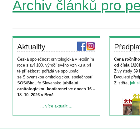
Archiv článků pro p
Aktuality
Předpla
Česká společnost ornitologická v letošním
Cena ročního
roce slaví 100. výročí svého vzniku a při
od čísla 1/20
té příležitosti pořádá ve spolupráci
Živy (tedy 59 
se Slovenskou ornitologickou společností
Dvouleté předp
SOS/BirdLife Slovensko
jubilejní
Zjistěte,
jak s
ornitologickou konferenci ve dnech 16.–
18. 10. 2026 v Brně
.
Podrobnější informace ke konferenci
... více aktualit ...
naleznete zde:
https://www.birdlife.cz/konference-2026/
Registrovat se můžete do 6. září.
Upozorňujeme, že termín pro odeslání