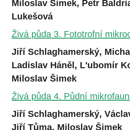
Miloslav Šimek, Petr Baldri
Lukešová
Živá půda 3. Fototrofní mikr
Jiří Schlaghamerský, Micha
Ladislav Háněl, L'ubomír Ko
Miloslav Šimek
Živá půda 4. Půdní mikrofa
Jiří Schlaghamerský, Václav 
Jiří Tůma, Miloslav Šimek