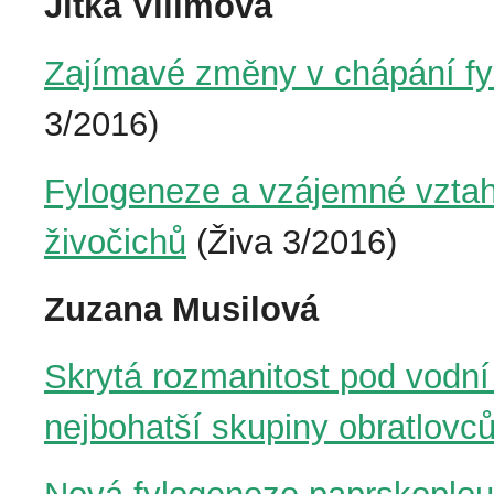
Jitka Vilímová
Zajímavé změny v chápání fy
3/2016)
Fylogeneze a vzájemné vztahy
živočichů
(Živa 3/2016)
Zuzana Musilová
Skrytá rozmanitost pod vodní
nejbohatší skupiny obratlovc