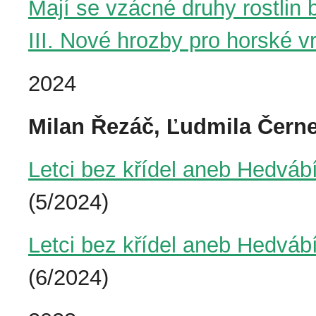
Mají se vzácné druhy rostlin 
III. Nové hrozby pro horské v
2024
Milan Řezáč, Ľudmila Čern
Letci bez křídel aneb Hedváb
(5/2024)
Letci bez křídel aneb Hedváb
(6/2024)