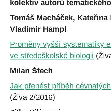
kolektiv autorů tematickéh
Tomáš Macháček, Kateřina 
Vladimír Hampl
Proměny vyšší systematiky eu
ve středoškolské biologii
(Živ
Milan Štech
Jak přenést příběh cévnatých 
(Živa 2/2016)