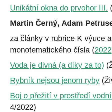
Unikátní okna do prvohor III.
(
Martin Černý, Adam Petrus
za články v rubrice K výuce 
monotematického čísla (
2022
Voda je divná (a díky za to)
(Ž
Rybník nejsou jenom ryby
(Ži
Boj o přežití v prostředí vodn
4/2022)