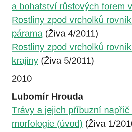
a bohatství růstových forem 
Rostliny zpod vrcholků rovník
párama
(Živa 4/2011)
Rostliny zpod vrcholků rovník
krajiny
(Živa 5/2011)
2010
Lubomír Hrouda
Trávy a jejich příbuzní napříč
morfologie (úvod)
(Živa 1/201