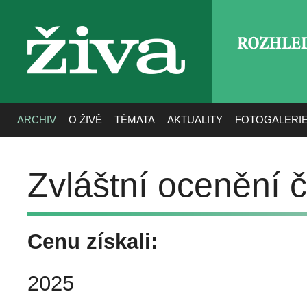
ROZHLE
živa
ARCHIV
O ŽIVĚ
TÉMATA
AKTUALITY
FOTOGALERI
Zvláštní ocenění 
Cenu získali:
2025