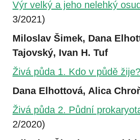
Výr velký a jeho nelehký osu
3/2021)
Miloslav Šimek, Dana Elhot
Tajovský, Ivan H. Tuf
Živá půda 1. Kdo v půdě žije
Dana Elhottová, Alica Chro
Živá půda 2. Půdní prokaryota
2/2020)