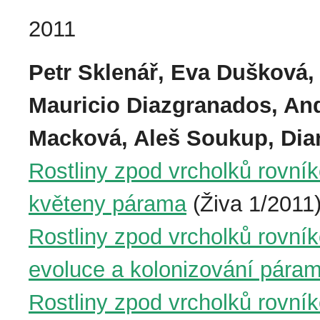
2011
Petr Sklenář, Eva Dušková, 
Mauricio Diazgranados, An
Macková, Aleš Soukup, Di
Rostliny zpod vrcholků rovník
květeny párama
(Živa 1/2011
Rostliny zpod vrcholků rovní
evoluce a kolonizování pára
Rostliny zpod vrcholků rovní