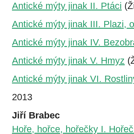
Antické mýty jinak II. Ptáci
(Ž
Antické mýty jinak III. Plazi, 
Antické mýty jinak IV. Bezob
Antické mýty jinak V. Hmyz
(Ž
Antické mýty jinak VI. Rostli
2013
Jiří Brabec
Hoře, hořce, hořečky I. Hoře