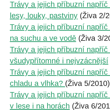
Trávy a jejich příbuzní napříč
lesy, louky, pastviny
(Živa 2/
Trávy a jejich příbuzní napříč
na suchu a ve vodě
(Živa 3/2
Trávy a jejich příbuzní napříč
všudypřítomné i nejvzácnější
Trávy a jejich příbuzní napří
chladu a vlhka?
(Živa 5/2010)
Trávy a jejich příbuzní napříč
v lese i na horách
(Živa 6/201